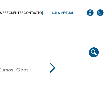
|
|
S FRECUENTES
CONTACTO
AULA VIRTUAL
Cursos
Oposiciones de Lengua Castellana y Liter