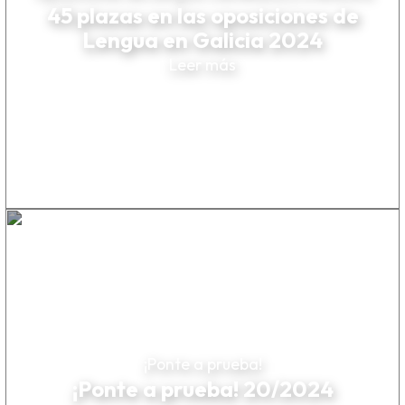
45 plazas en las oposiciones de
Lengua en Galicia 2024
Leer más
¡Ponte a prueba!
¡Ponte a prueba! 20/2024