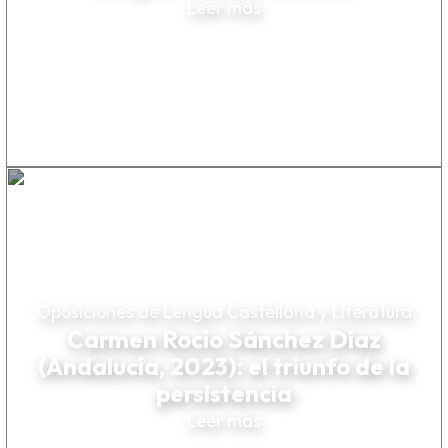
Leer más
Oposiciones de Lengua Castellana y Literatura
Carmen Rocío Sánchez Díaz
(Andalucía, 2023): el triunfo de la
persistencia
Leer más