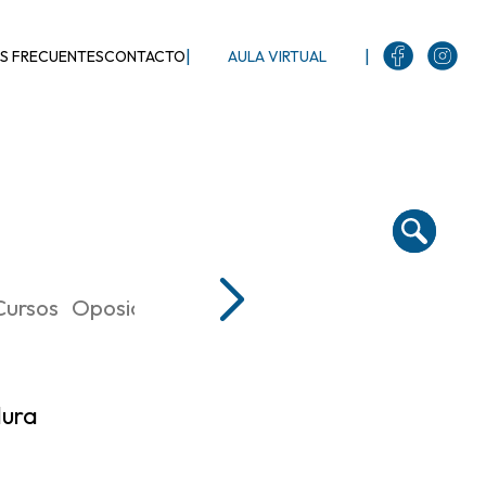
|
|
S FRECUENTES
CONTACTO
AULA VIRTUAL
Cursos
Oposiciones de Lengua Castellana y Liter
ura