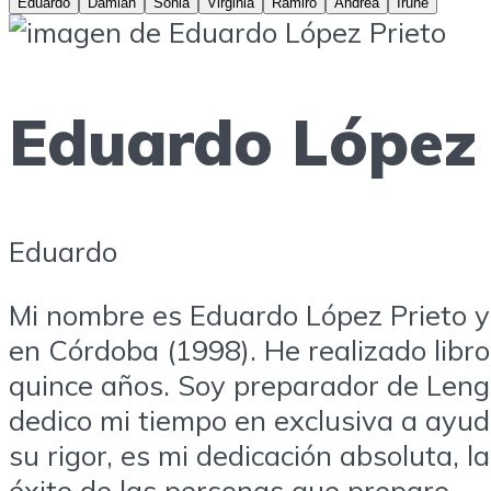
Eduardo
Damián
Sonia
Virginia
Ramiro
Andrea
Irune
Eduardo López 
Eduardo
Mi nombre es Eduardo López Prieto y 
en Córdoba (1998). He realizado libr
quince años. Soy preparador de Lengu
dedico mi tiempo en exclusiva a ayu
su rigor, es mi dedicación absoluta, 
éxito de las personas que preparo.