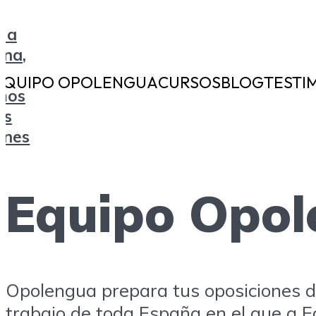
EQUIPO OPOLENGUA
CURSOS
BLOG
TESTI
Equipo Opo
Opolengua prepara tus oposiciones d
trabajo de toda España en el que a E