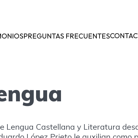
CONTAC
MONIOS
PREGUNTAS FRECUENTES
lengua
e Lengua Castellana y Literatura des
duardo López Prieto le auxilian como 