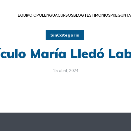
EQUIPO OPOLENGUA
CURSOS
BLOG
TESTIMONIOS
PREGUNTA
SinCategoria
ículo María Lledó La
15 abril, 2024