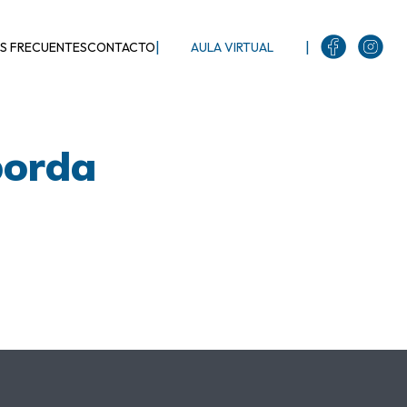
|
|
S FRECUENTES
CONTACTO
AULA VIRTUAL
borda