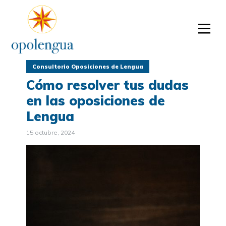
Consultorio Oposiciones de Lengua
Cómo resolver tus dudas
en las oposiciones de
Lengua
15 octubre, 2024