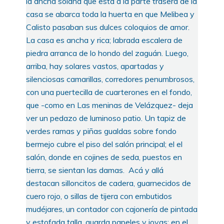
la ancha solana que está a la parte trasera de la
casa se abarca toda la huerta en que Melibea y
Calisto pasaban sus dulces coloquios de amor.
La casa es ancha y rica; labrada escalera de
piedra arranca de lo hondo del zaguán. Luego,
arriba, hay solares vastos, apartadas y
silenciosas camarillas, corredores penumbrosos,
con una puertecilla de cuarterones en el fondo,
que -como en Las meninas de Velázquez- deja
ver un pedazo de luminoso patio. Un tapiz de
verdes ramas y piñas gualdas sobre fondo
bermejo cubre el piso del salón principal; el el
salón, donde en cojines de seda, puestos en
tierra, se sientan las damas. Acá y allá
destacan silloncitos de cadera, guarnecidos de
cuero rojo, o sillas de tijera con embutidos
mudéjares, un contador con cajonería de pintada
y estofada talla, guarda papeles y joyas; en el