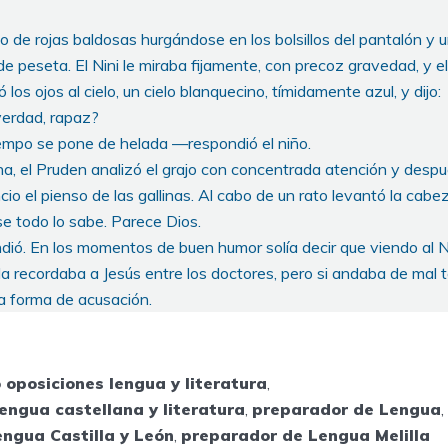
llo de rojas baldosas hurgándose en los bolsillos del pantalón y u
 peseta. El Nini le miraba fijamente, con precoz gravedad, y e
los ojos al cielo, un cielo blanquecino, tímidamente azul, y dijo:
verdad, rapaz?
empo se pone de helada —respondió el niño.
ina, el Pruden analizó el grajo con concentrada atención y desp
io el pienso de las gallinas. Al cabo de un rato levantó la cabez
e todo lo sabe. Parece Dios.
ió. En los momentos de buen humor solía decir que viendo al Ni
a recordaba a Jesús entre los doctores, pero si andaba de mal t
una forma de acusación.
 oposiciones lengua y literatura
,
engua castellana y literatura
,
preparador de Lengua
,
ngua Castilla y León
,
preparador de Lengua Melilla