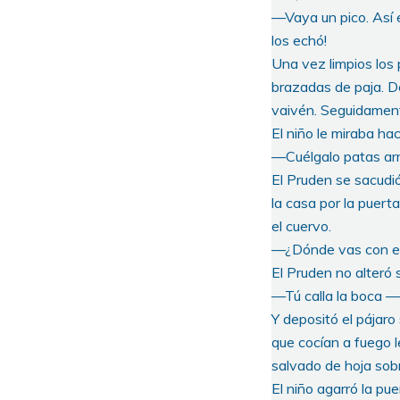
—Vaya un pico. Así 
los echó!
Una vez limpios los 
brazadas de paja. D
vaivén. Seguidamente
El niño le miraba ha
—Cuélgalo patas arri
El Pruden se sacudió
la casa por la puerta
el cuervo.
—¿Dónde vas con es
El Pruden no alteró
—Tú calla la boca —d
Y depositó el pájaro
que cocían a fuego l
salvado de hoja sob
El niño agarró la pu