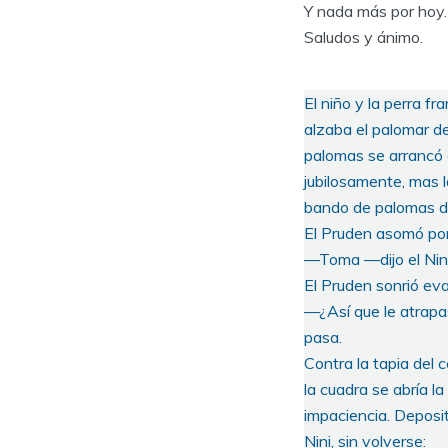
Y nada más por hoy.
Saludos y ánimo.
El niño y la perra fr
alzaba el palomar del
palomas se arrancó a
jubilosamente, mas la
bando de palomas des
El Pruden asomó por
—Toma —dijo el Nini 
El Pruden sonrió ev
—¿Así que le atrapa
pasa.
Contra la tapia del 
la cuadra se abría la
impaciencia. Depositó
Nini, sin volverse: