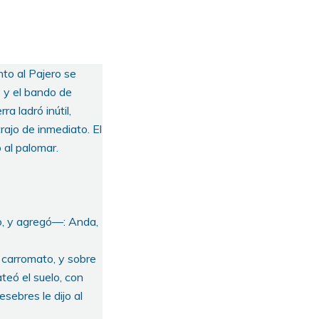
nto al Pajero se
s y el bando de
a ladró inútil,
trajo de inmediato. El
 al palomar.
lo, y agregó—: Anda,
o carromato, y sobre
ateó el suelo, con
esebres le dijo al