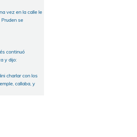
na vez en la calle le
l Pruden se
ués continuó
a y dijo:
ni charlar con los
emple, callaba, y