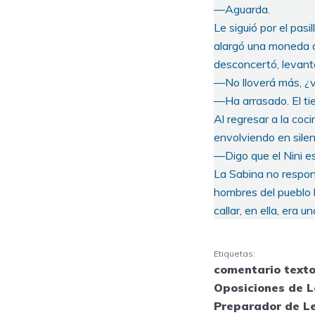
—Aguarda.
Le siguió por el pasi
alargó una moneda de
desconcertó, levantó 
—No lloverá más, ¿
—Ha arrasado. El ti
Al regresar a la coc
envolviendo en silenc
—Digo que el Nini es
La Sabina no respond
hombres del pueblo l
callar, en ella, era 
Etiquetas:
comentario texto
Oposiciones de L
Preparador de Le