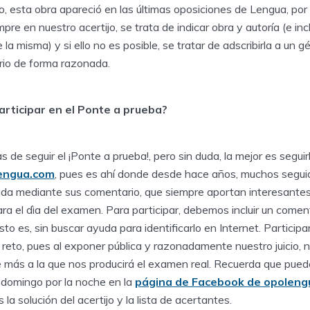
 esta obra apareció en las últimas oposiciones de Lengua, por 
re en nuestro acertijo, se trata de indicar obra y autoría (e incl
la misma) y si ello no es posible, se tratar de adscribirla a un 
ario de forma razonada.
articipar en el Ponte a prueba?
e seguir el ¡Ponte a prueba!, pero sin duda, la mejor es seguir
engua.com
, pues es ahí donde desde hace años, muchos segui
da mediante sus comentario, que siempre aportan interesantes
ra el dìa del examen. Para participar, debemos incluir un coment
sto es, sin buscar ayuda para identificarlo en Internet. Particip
el reto, pues al exponer pública y razonadamente nuestro juicio, 
 más a la que nos producirá el examen real. Recuerda que puede
 domingo por la noche en la
página de Facebook de opoleng
 la solución del acertijo y la lista de acertantes.