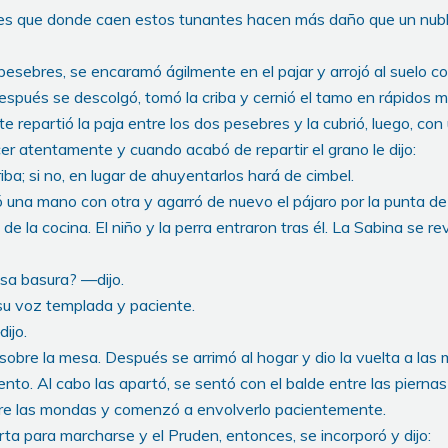
es que donde caen estos tunantes hacen más daño que un nubl
pesebres, se encaramó ágilmente en el pajar y arrojó al suelo c
espués se descolgó, tomó la criba y cernió el tamo en rápidos 
 repartió la paja entre los dos pesebres y la cubrió, luego, con 
cer atentamente y cuando acabó de repartir el grano le dijo:
ba; si no, en lugar de ahuyentarlos hará de cimbel.
 una mano con otra y agarró de nuevo el pájaro por la punta de
 de la cocina. El niño y la perra entraron tras él. La Sabina se rev
a basura? —dijo.
 su voz templada y paciente.
ijo.
 sobre la mesa. Después se arrimó al hogar y dio la vuelta a la
ento. Al cabo las apartó, se sentó con el balde entre las piernas
re las mondas y comenzó a envolverlo pacientemente.
erta para marcharse y el Pruden, entonces, se incorporó y dijo: