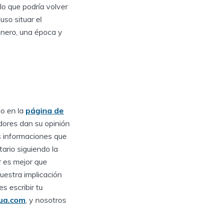
lo que podría volver
uso situar el
género, una época y
lo en la
página de
dores dan su opinión
 informaciones que
ario siguiendo la
ar es mejor que
nuestra implicación
s escribir tu
ua.com
, y nosotros