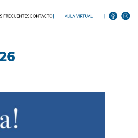
|
|
S FRECUENTES
CONTACTO
AULA VIRTUAL
026