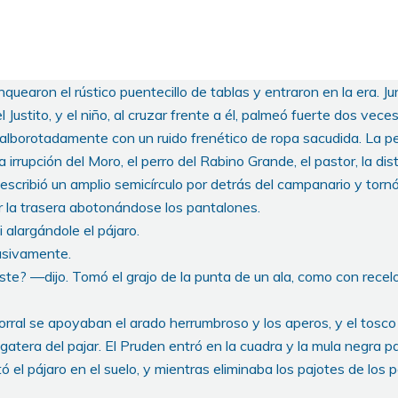
anquearon el rústico puentecillo de tablas y entraron en la era. Ju
 Justito, y el niño, al cruzar frente a él, palmeó fuerte dos vece
lborotadamente con un ruido frenético de ropa sacudida. La perr
 irrupción del Moro, el perro del Rabino Grande, el pastor, la dis
cribió un amplio semicírculo por detrás del campanario y tornó
 la trasera abotonándose los pantalones.
alargándole el pájaro.
asivamente.
ste? —dijo. Tomó el grajo de la punta de un ala, como con rece
corral se apoyaban el arado herrumbroso y los aperos, y el tosc
 gatera del pajar. El Pruden entró en la cuadra y la mula negra p
 el pájaro en el suelo, y mientras eliminaba los pajotes de los p