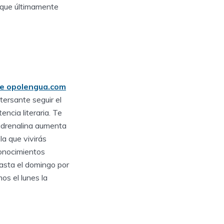
 que últimamente
de opolengua.com
tersante seguir el
ncia literaria. Te
 adrenalina aumenta
la que vivirás
conocimientos
hasta el domingo por
os el lunes la