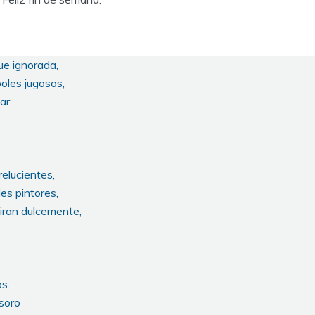
ue ignorada,
oles jugosos,
ar
relucientes,
es pintores,
iran dulcemente,
s.
soro