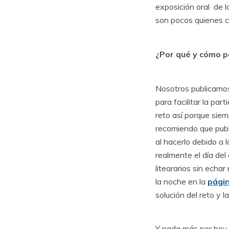
exposición oral de 
son pocos quienes c
¿Por qué y cómo p
Nosotros publicamos
para facilitar la pa
reto así porque sie
recomiendo que publ
al hacerlo debido a l
realmente el día de
liteararios sin echa
la noche en la
pági
solución del reto y l
Y nada más por hoy. 