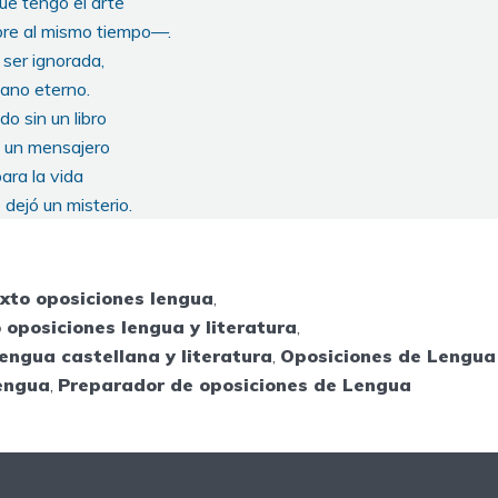
que tengo el arte
bre al mismo tiempo—.
 ser ignorada,
éano eterno.
o sin un libro
o un mensajero
ara la vida
dejó un misterio.
xto oposiciones lengua
,
 oposiciones lengua y literatura
,
engua castellana y literatura
,
Oposiciones de Lengua 
engua
,
Preparador de oposiciones de Lengua