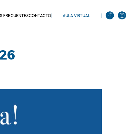
|
|
S FRECUENTES
CONTACTO
AULA VIRTUAL
026