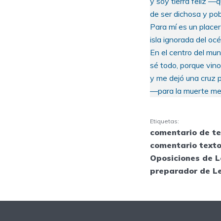
y soy tierra feliz —
de ser dichosa y po
Para mí es un placer
isla ignorada del oc
En el centro del mund
sé todo, porque vin
y me dejó una cruz p
—para la muerte me 
Etiquetas:
comentario de te
comentario texto
Oposiciones de L
preparador de L