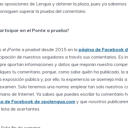
las oposiciones de Lengua y obtener la plaza, pues ya sabemos
onsiguen superar la prueba del comentario.
articipar en el Ponte a prueba?
 el ¡Ponte a prueba! desde 2015 en la
página de Facebook 
rticipación de nuestros seguidores a través sus comentarios. Es in
mpre aportan informaciones y datos que mejoran nuestra compete
iques tu comentario, porque, como sabe quién ha publicado, la
a exposición pública y, por ello, la experiencia se asemeja más a 
l examen. Solo tenemos una norma: emplear tan solo nuestros 
r mano de Internet. Ya sabes que puedes escribir tu comentario 
na de Facebook de opolengua.com
y que nosotros publicarem
a lista de acertantes.
Feliz fin de semana.