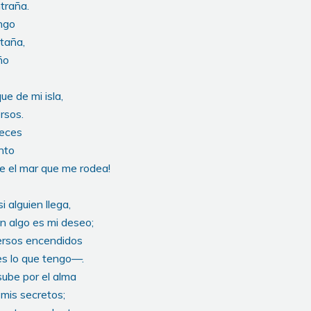
traña.
engo
taña,
ño
ue de mi isla,
rsos.
veces
ento
e el mar que me rodea!
i alguien llega,
n algo es mi deseo;
rsos encendidos
s lo que tengo—.
ube por el alma
 mis secretos;