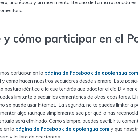
nero, una época y un movimiento literario de forma razonada es
comentario.
 y cómo participar en el P
os participar en la
página de Facebook de opolengua.co
l y como hacen nuestros seguidores desde siempre. Este posic
na postura idéntica a la que tendrás que adoptar el día D y por e
edes limitarte a seguir los comentarios de otros opositores. El 
 no se puede usar internet. La segunda: no te puedes limitar a
gumentar algo (aunque simplemente sea por qué lo has reconocido
ntario será eliminado. Como siempre, puedes escribir tu coment
e en la
página de Facebook de opolengua.com
y que nosotr
 reto y la lista de acertantes.