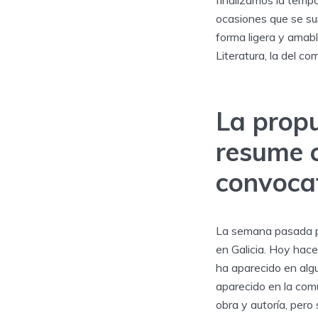
finalizamos la tempo
ocasiones que se su
forma ligera y amab
Literatura, la del co
La prop
resume c
convocat
La semana pasada pl
en Galicia. Hoy hace
ha aparecido en algu
aparecido en la comu
obra y autoría, pero