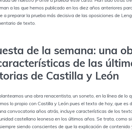
rada de nuestro ¡Ponte a prueba! este curso. Han sido otras tre
man a las que hemos publicado en los diez años anteriores para
le a preparar la prueba más decisiva de las oposiciones de Len
mentario de texto.
uesta de la semana: una o
aracterísticas de las últi
orias de Castilla y León
anteamos una obra renacentista, un soneto, en la línea de lo q
mos lo propio con Castilla y León pues el texto de hoy, que es 
na convocatoria años atrás, incluye características de los tex
nidad castellano leonesa en los últimos años. Se trata, como si
 siempre siendo conscientes de que la explicación de contenido 