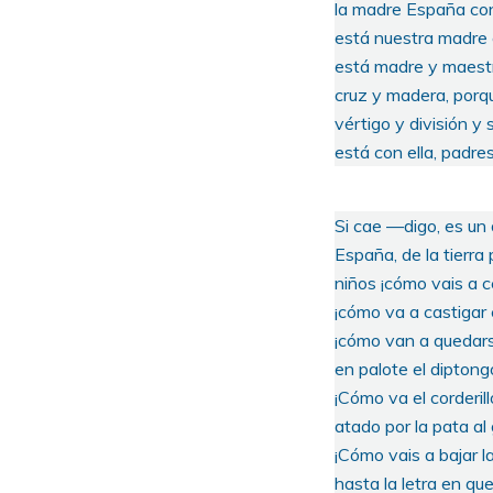
la madre España con
está nuestra madre c
está madre y maest
cruz y madera, porque
vértigo y división y 
está con ella, padre
Si cae —digo, es un 
España, de la tierra 
niños ¡cómo vais a c
¡cómo va a castigar 
¡cómo van a quedars
en palote el diptongo
¡Cómo va el corderill
atado por la pata al 
¡Cómo vais a bajar l
hasta la letra en que