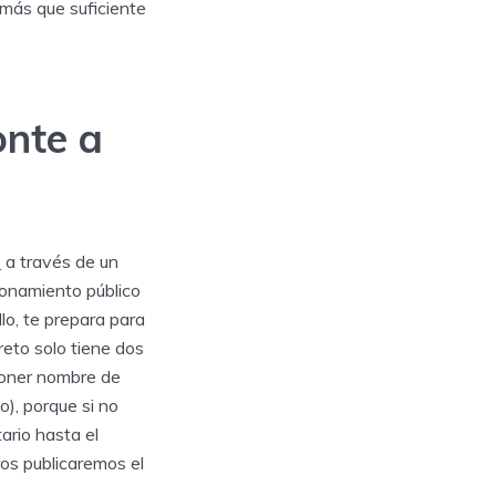
 más que suficiente
onte a
m
a través de un
ionamiento público
llo, te prepara para
reto solo tiene dos
 poner nombre de
), porque si no
ario hasta el
os publicaremos el