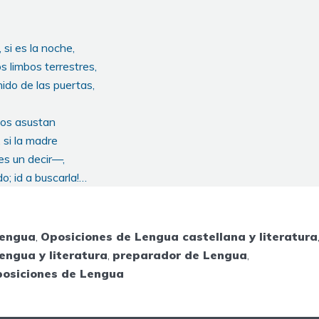
, si es la noche,
os limbos terrestres,
nido de las puertas,
i os asustan
, si la madre
es un decir—,
do; id a buscarla!…
Lengua
,
Oposiciones de Lengua castellana y literatura
engua y literatura
,
preparador de Lengua
,
posiciones de Lengua