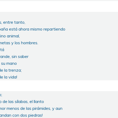
s, entre tanto,
paña está ahora mismo repartiendo
eino animal,
cometas y los hombres.
stá
rande, sin saber
n su mano
de la trenza;
e la vida!
o;
 de las sílabas, el llanto
umor menos de las pirámides, y aun
 andan con dos piedras!