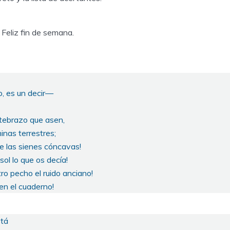
Feliz fin de semana.
, es un decir—
ntebrazo que asen,
inas terrestres;
de las sienes cóncavas!
sol lo que os decía!
ro pecho el ruido anciano!
 en el cuaderno!
stá