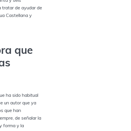
inta y seis
 tratar de ayudar de
gua Castellana y
bra que
mas
ue ha sido habitual
de un autor que ya
tos que han
empre, de señalar la
y forma y la