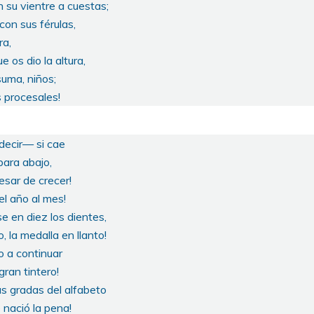
 su vientre a cuestas;
on sus férulas,
ra,
 os dio la altura,
suma, niños;
s procesales!
decir— si cae
para abajo,
esar de crecer!
el año al mes!
e en diez los dientes,
, la medalla en llanto!
o a continuar
gran tintero!
as gradas del alfabeto
 nació la pena!