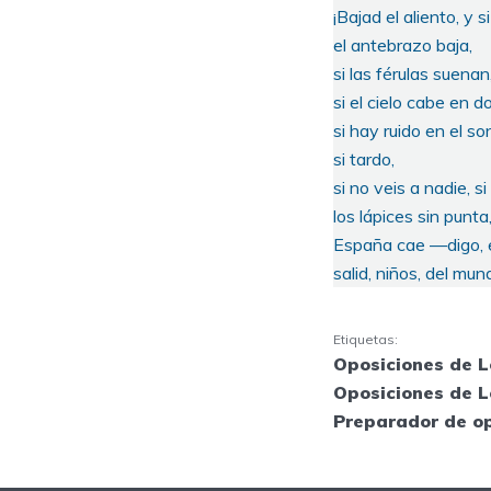
¡Bajad el aliento, y si
el antebrazo baja,
si las férulas suenan
si el cielo cabe en d
si hay ruido en el so
si tardo,
si no veis a nadie, s
los lápices sin punta
España cae —digo, 
salid, niños, del mun
Etiquetas:
Oposiciones de 
Oposiciones de L
Preparador de o