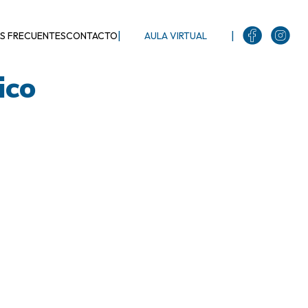
|
|
S FRECUENTES
CONTACTO
AULA VIRTUAL
ico