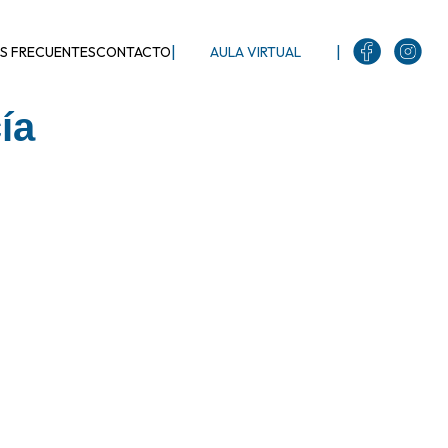
|
|
S FRECUENTES
CONTACTO
AULA VIRTUAL
ía