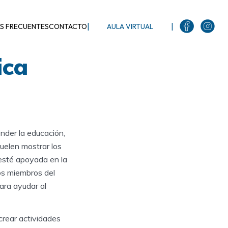
|
|
S FRECUENTES
CONTACTO
AULA VIRTUAL
ica
nder la educación,
uelen mostrar los
 esté apoyada en la
los miembros del
ara ayudar al
crear actividades