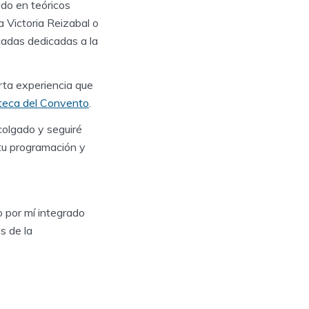
do en teóricos
a Victoria Reizabal o
cadas dedicadas a la
erta experiencia que
oteca del Convento
.
colgado y seguiré
tu programación y
o por mí integrado
s de la