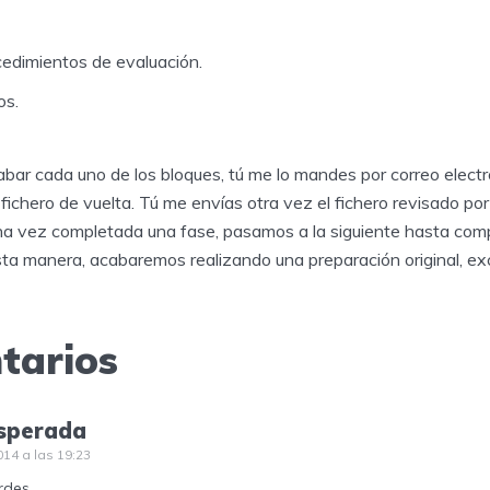
ocedimientos de evaluación.
os.
abar cada uno de los bloques, tú me lo mandes por correo electrón
 fichero de vuelta. Tú me envías otra vez el fichero revisado por 
Una vez completada una fase, pasamos a la siguiente hasta comp
ta manera, acabaremos realizando una preparación original, exc
tarios
sperada
014 a las 19:23
rdes,