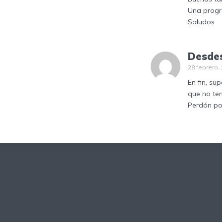
Una progr
Saludos
Desde
28 febrero, 
En fin, s
que no ten
Perdón por