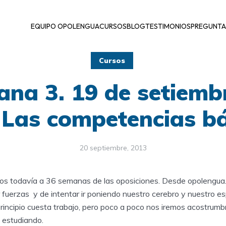
EQUIPO OPOLENGUA
CURSOS
BLOG
TESTIMONIOS
PREGUNTA
Cursos
na 3. 19 de setiemb
 Las competencias bá
20 septiembre, 2013
s todavía a 36 semanas de las oposiciones. Desde opolengua
uerzas y de intentar ir poniendo nuestro cerebro y nuestro esp
rincipio cuesta trabajo, pero poco a poco nos iremos acostrumb
s estudiando.