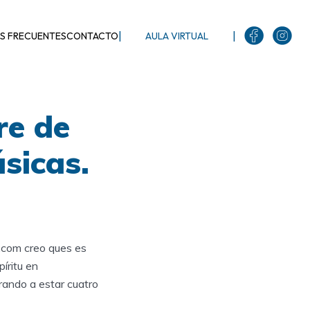
|
|
S FRECUENTES
CONTACTO
AULA VIRTUAL
re de
sicas.
.com creo ques es
íritu en
rando a estar cuatro