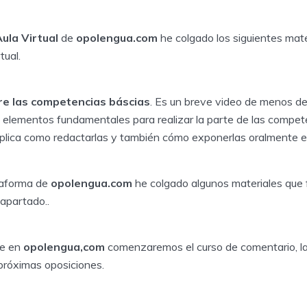
ula Virtual
de
opolengua.com
he colgado los siguientes mate
tual.
bre las competencias báscias
. Es un breve video de menos d
s elementos fundamentales para realizar la parte de las compet
plica como redactarlas y también cómo exponerlas oralmente en 
taforma de
opolengua.com
he colgado algunos materiales que fa
apartado..
ne en
opolengua,com
comenzaremos el curso de comentario, la
próximas oposiciones.