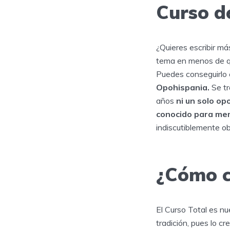
Curso d
¿Quieres escribir má
tema en menos de q
Puedes conseguirlo 
Opohispania.
Se tr
años
ni un solo op
conocido para mem
indiscutiblemente o
¿Cómo c
El Curso Total es n
tradición, pues lo c