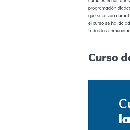
cambios en las oposi
programación didácti
que sucesión durant
el curso se ha ido 
todas las comunidade
Curso d
C
l