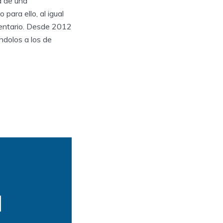
a de una
para ello, al igual
mentario. Desde 2012
ndolos a los de
l