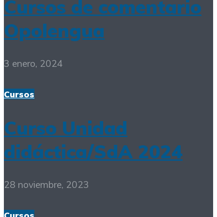
Cursos de comentario
Opolengua
3 enero, 2024
Cursos
Curso Unidad
didáctica/SdA 2024
28 noviembre, 2023
Cursos