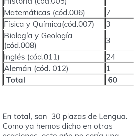
Historia (cód.005)
Matemáticas (cód.006)
7
Física y Química(cód.007)
3
Biología y Geología
3
(cód.008)
Inglés (cód.011)
24
Alemán (cód. 012)
1
Total
60
En total, son 30 plazas de Lengua.
Como ya hemos dicho en otras
ocasiones, este año no sería una