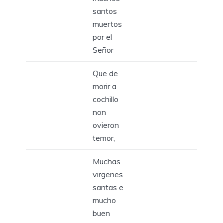
santos
muertos
por el
Señor
Que de
morir a
cochillo
non
ovieron
temor,
Muchas
virgenes
santas e
mucho
buen