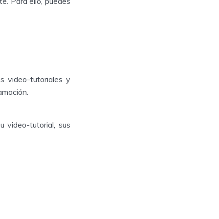
te. Para ello, puedes
s video-tutoriales y
ramación.
 video-tutorial, sus