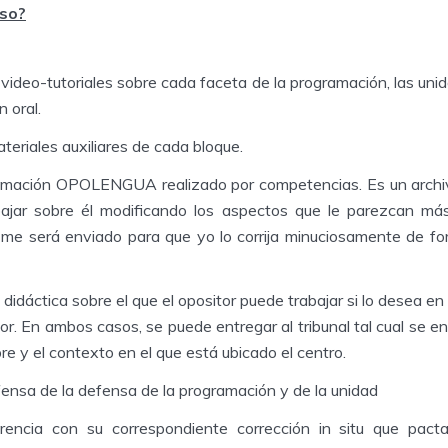
rso?
video-tutoriales sobre cada faceta de la programación, las uni
 oral.
teriales auxiliares de cada bloque.
amación OPOLENGUA realizado por competencias. Es un archi
bajar sobre él modificando los aspectos que le parezcan má
r me será enviado para que yo lo corrija minuciosamente de fo
didáctica sobre el que el opositor puede trabajar si lo desea e
or. En ambos casos, se puede entregar al tribunal tal cual se e
e y el contexto en el que está ubicado el centro.
nsa de la defensa de la programación y de la unidad
rencia con su correspondiente corrección in situ que pac