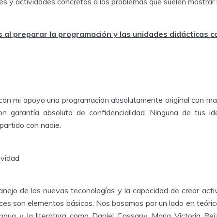
les y actividades concretas a los problemas que suelen mostrar 
 al preparar la programación y las unidades didácticas 
con mi apoyo una programación absolutamente original con mat
on garantía absoluta de confidencialidad. Ninguna de tus id
partido con nadie.
ividad
manejo de las nuevas teconologías y la capacidad de crear acti
ces son elementos básicos. Nos basamos por un lado en teórico
gua y la literatura como Daniel Cassany, Maria Victoria Rei