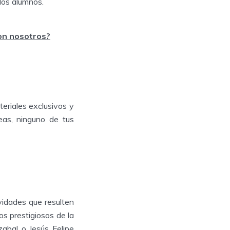
los alumnos.
con nosotros?
eriales exclusivos y
eas, ninguno de tus
vidades que resulten
s prestigiosos de la
zabal o Jesús Felipe