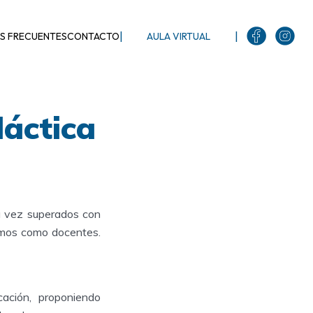
|
|
S FRECUENTES
CONTACTO
AULA VIRTUAL
áctica
a vez superados con
lemos como docentes.
ación, proponiendo