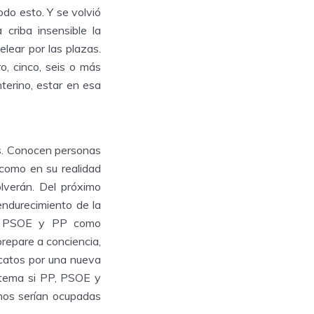
do esto. Y se volvió
criba insensible la
elear por las plazas.
o, cinco, seis o más
terino, estar en esa
s. Conocen personas
 como en su realidad
lverán. Del próximo
ndurecimiento de la
nto PSOE y PP como
prepare a conciencia,
dicatos por una nueva
istema si PP, PSOE y
inos serían ocupadas