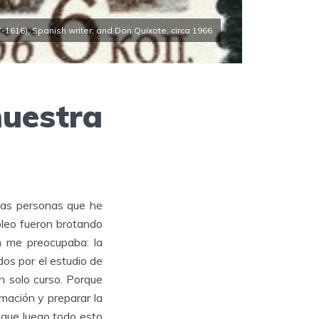
1616), Spanish writer, and Don Quixote, circa 1966
uestra
Las personas que he
leo fueron brotando
n me preocupaba: la
os por el estudio de
n solo curso. Porque
amación y preparar la
 que luego todo esto