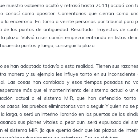
que nuestro Gobierno ocultó y retrasó hasta 2011) acabó con to
yo conocí como opositor. Comentarios que cierran como una 
r a la encerrona. En torno a veinte personas por tribunal para p
 de los puntos de antigüedad. Resultado: Trayectos de cuatr
la plaza. Volvió a ser común empezar entrando en listas de in
haciendo puntos y luego, conseguir la plaza.
o se han adaptado todavía a esta realidad. Tienen sus razone
ra manera y su ejemplo les influye tanto en su inconsciente
mal. Las cosas han cambiado y esos tiempos pasados no vo
esperarse más que el mantenimiento del sistema actual o un e
ituación actual o el sistema MIR, que han defendido ta
 casos, las pruebas eliminatorias van a seguir. Y quien no se 
 la larga, o será un interino llorando en las puertas de los sin
trasando sus planes vitales o, peor aún, será expulsado del s
 el sistema MIR (lo que querría decir que las plazas de inter