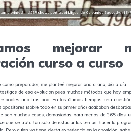
tamp printed in USSR shows portrait of Miguel de Cervantes Saavedra (1547-
tamos mejorar n
ación curso a curso
é como preparador, me planteé mejorar año a año, día a día. 
 testigos de esa evolución pues muchos métodos que hoy emp
ersonales año tras año. En los últimos tiempos, una cuestió
s opositores (sobre todo en su primer año) acababan desbordad
que son muchas cosas, demasiadas, para menos de 365 días, u
ece que se trata tan solo de estudiar los temas, hacer la progr
o. Pero quien ya tiene cierta experiencia en la oposición, sabe