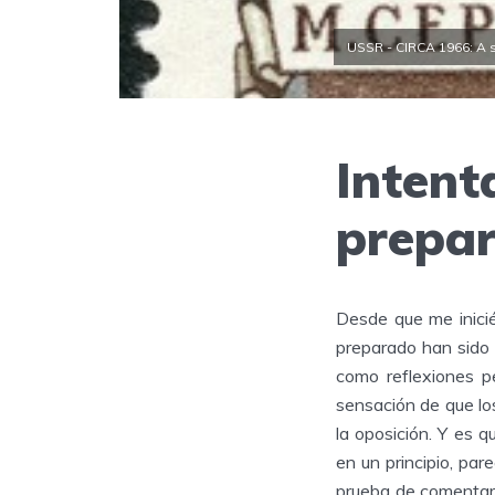
USSR - CIRCA 1966: A s
Inten
prepar
Desde que me inici
preparado han sido
como reflexiones p
sensación de que lo
la oposición. Y es 
en un principio, par
prueba de comentari