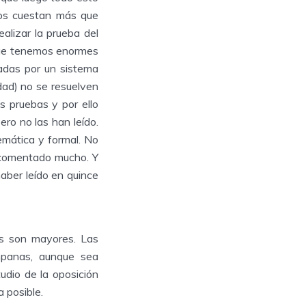
nos cuestan más que
alizar la prueba del
que tenemos enormes
adas por un sistema
dad) no se resuelven
 pruebas y por ello
ero no las han leído.
emática y formal. No
 comentado mucho. Y
aber leído en quince
as son mayores. Las
mpanas, aunque sea
udio de la oposición
 posible.