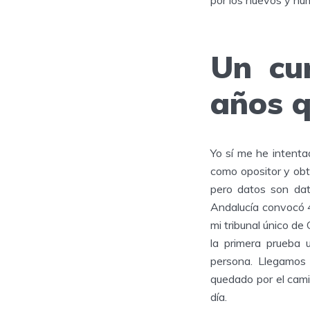
por los nuevos y num
Un cu
años q
Yo sí me he intenta
como opositor y obtu
pero datos son dat
Andalucía convocó 4
mi tribunal único d
la primera prueba 
persona. Llegamos 
quedado por el cami
día.