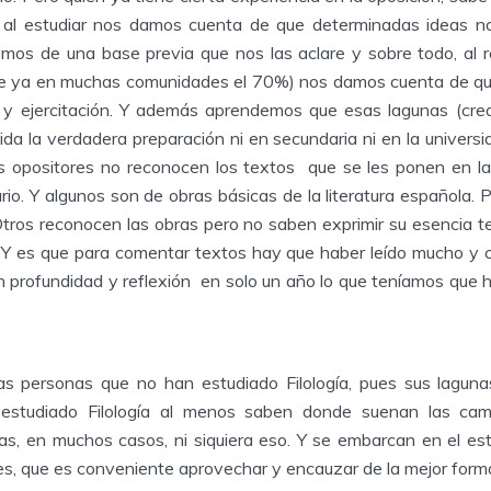
 al estudiar nos damos cuenta de que determinadas ideas 
mos de una base previa que nos las aclare y sobre todo, al re
le ya en muchas comunidades el 70%) nos damos cuenta de 
s y ejercitación. Y además aprendemos que esas lagunas (cre
ida la verdadera preparación ni en secundaria ni en la universi
s opositores no reconocen los textos que se les ponen en las
rio. Y algunos son de obras básicas de la literatura española. P
 Otros reconocen las obras pero no saben exprimir su esencia t
 Y es que para comentar textos hay que haber leído mucho y
on profundidad y reflexión en solo un año lo que teníamos que h
as personas que no han estudiado Filología, pues sus lagun
estudiado Filología al menos saben donde suenan las ca
ras, en muchos casos, ni siquiera eso. Y se embarcan en el est
es, que es conveniente aprovechar y encauzar de la mejor forma