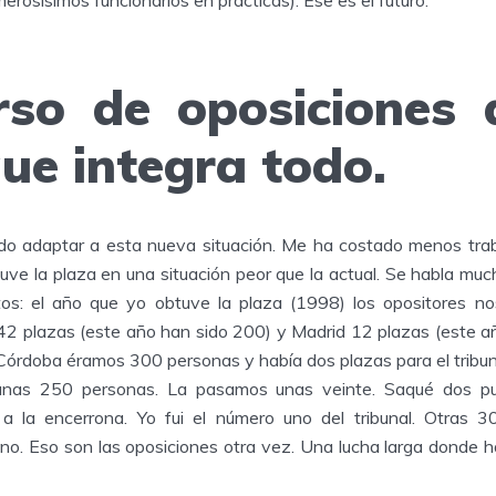
erosísimos funcionarios en prácticas). Ese es el futuro.
rso de oposiciones 
ue integra todo.
do adaptar a esta nueva situación. Me ha costado menos trab
ve la plaza en una situación peor que la actual. Se habla mucho
os: el año que yo obtuve la plaza (1998) los opositores n
2 plazas (este año han sido 200) y Madrid 12 plazas (este a
e Córdoba éramos 300 personas y había dos plazas para el tribun
unas 250 personas. La pasamos unas veinte. Saqué dos pun
a la encerrona. Yo fui el número uno del tribunal. Otras 
no. Eso son las oposiciones otra vez. Una lucha larga donde h