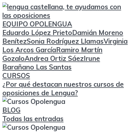
EQUIPO OPOLENGUA
Eduardo López Prieto
Damián Moreno
Benítez
Sonia Rodríguez Llamas
Virginia
Los Arcos García
Ramiro Martín
Gozalo
Andrea Ortiz Sáez
Irune
Barañano Las Santas
CURSOS
¿Por qué destacan nuestros cursos de
oposiciones de Lengua?
BLOG
Todas las entradas