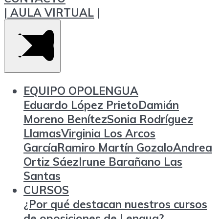
|
AULA VIRTUAL
|
EQUIPO OPOLENGUA
Eduardo López Prieto
Damián
Moreno Benítez
Sonia Rodríguez
Llamas
Virginia Los Arcos
García
Ramiro Martín Gozalo
Andrea
Ortiz Sáez
Irune Barañano Las
Santas
CURSOS
¿Por qué destacan nuestros cursos
de oposiciones de Lengua?