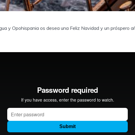
gua y Opohispania os desea una Feliz Navidad y un próspero a