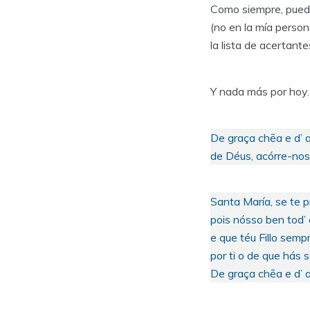
Como siempre, puede
(no en la mía person
la lista de acertante
Y nada más por hoy.
De graça chẽa e d’ 
de Déus, acórre-nos
Santa María, se te p
pois nósso ben tod’ e
e que téu Fillo semp
por ti o de que hás s
De graça chẽa e d’