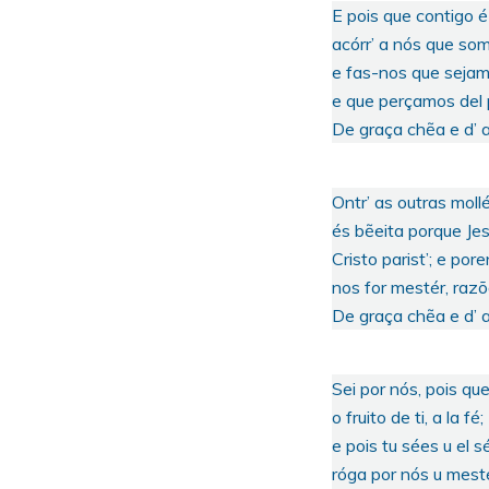
E pois que contigo é
acórr’ a nós que som
e fas-nos que seja
e que perçamos del 
De graça chẽa e d’
Ontr’ as outras moll
és bẽeita porque Je
Cristo parist’; e pore
nos for mestér, raz
De graça chẽa e d’
Sei por nós, pois que
o fruito de ti, a la fé;
e pois tu sées u el sé
róga por nós u mesté