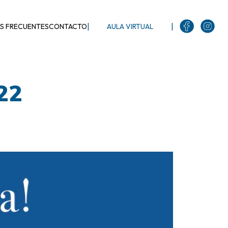
|
|
S FRECUENTES
CONTACTO
AULA VIRTUAL
022