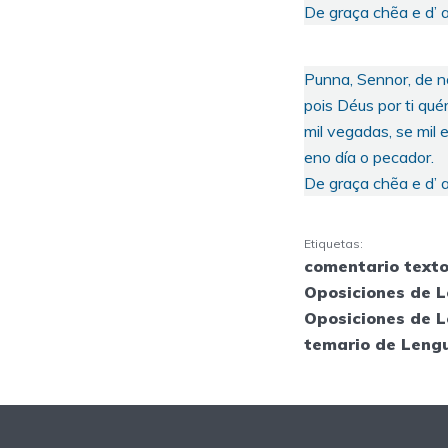
De graça chẽa e d’
Punna, Sennor, de n
pois Déus por ti qué
mil vegadas, se mil e
eno día o pecador.
De graça chẽa e d’
Etiquetas:
comentario texto
Oposiciones de 
Oposiciones de L
temario de Lengu