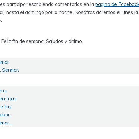
s participar escribiendo comentarios en la
página de Faceboo
al) hasta el domingo por la noche. Nosotros daremos el lunes la 
s.
 Feliz fin de semana. Saludos y ánimo.
amor
, Sennor.
raz,
n ti jaz
re faz
abor.
 amor…