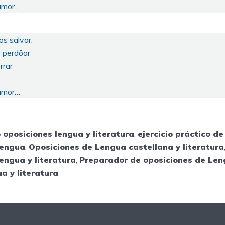
 amor…
os salvar,
r perdõar
rrar
 amor…
 oposiciones lengua y literatura
,
ejercicio práctico de
Lengua
,
Oposiciones de Lengua castellana y literatura
engua y literatura
,
Preparador de oposiciones de Le
a y literatura