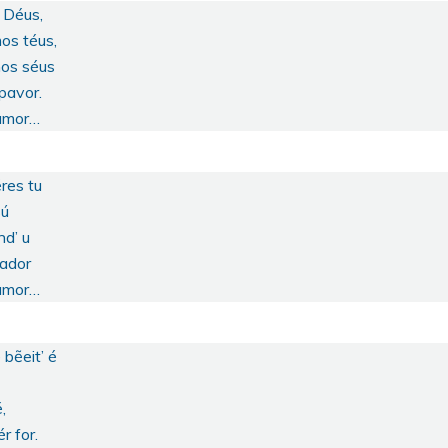
 Déus,
os téus,
mos séus
pavor.
 amor…
éres tu
sú
nd’ u
õador
 amor…
 bẽeit’ é
,
r for.