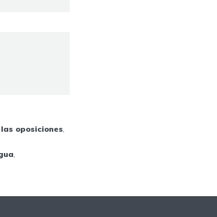
 las oposiciones
,
,
ngua
,