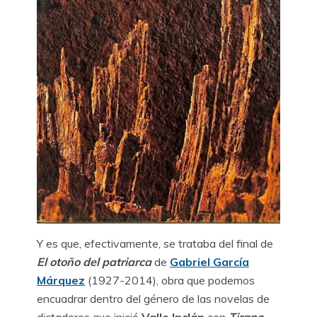
Y es que, efectivamente, se trataba del final de
El otoño del patriarca
de
Gabriel García
Márquez
(1927-2014), obra que podemos
encuadrar dentro del género de las novelas de
dictadores que inició
Valle Inclán
con
Tirano