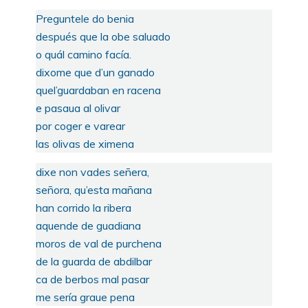
Preguntele do benia
después que la obe saluado
o quál camino facía.
dixome que d’un ganado
quel’guardaban en racena
e pasaua al olivar
por coger e varear
las olivas de ximena
dixe non vades señera,
señora, qu’esta mañana
han corrido la ribera
aquende de guadiana
moros de val de purchena
de la guarda de abdilbar
ca de berbos mal pasar
me sería graue pena