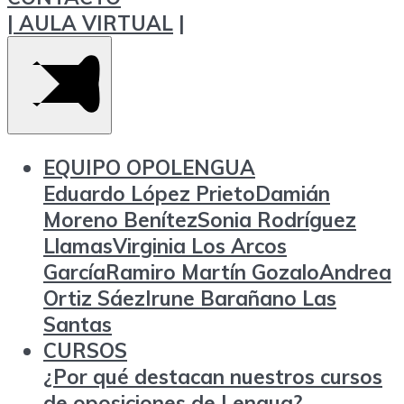
|
AULA VIRTUAL
|
EQUIPO OPOLENGUA
Eduardo López Prieto
Damián
Moreno Benítez
Sonia Rodríguez
Llamas
Virginia Los Arcos
García
Ramiro Martín Gozalo
Andrea
Ortiz Sáez
Irune Barañano Las
Santas
CURSOS
¿Por qué destacan nuestros cursos
de oposiciones de Lengua?