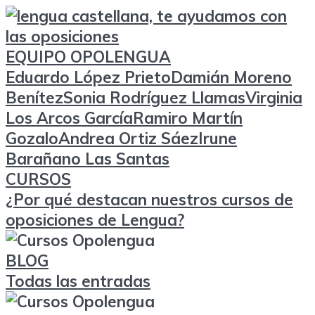
EQUIPO OPOLENGUA
Eduardo López Prieto
Damián Moreno
Benítez
Sonia Rodríguez Llamas
Virginia
Los Arcos García
Ramiro Martín
Gozalo
Andrea Ortiz Sáez
Irune
Barañano Las Santas
CURSOS
¿Por qué destacan nuestros cursos de
oposiciones de Lengua?
BLOG
Todas las entradas