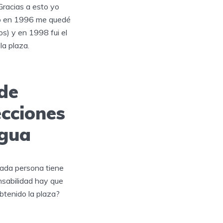
Gracias a esto yo
to en 1996 me quedé
os) y en 1998 fui el
la plaza.
de
ecciones
ngua
cada persona tiene
nsabilidad hay que
obtenido la plaza?