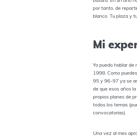
basura. En un año n
por tanto, de repart
blanco. Tu plaza y t
Mi expe
Yo puedo hablar de 
1998. Como puedes v
95 y 96-97 ya se an
de que esos años la
propios planes de p
todos los temas (pu
convocatorias).
Una vez al mes ap