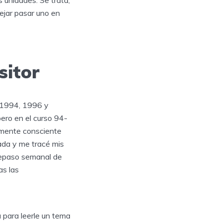
 unidades. Se trata,
ejar pasar uno en
sitor
, 1994, 1996 y
ero en el curso 94-
amente consciente
ada y me tracé mis
 repaso semanal de
as las
 para leerle un tema