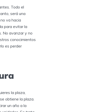
antes. Todo el
anto, será una
 no va hacia
a para evitar la
os. No avanzar y no
stros conocimientos
rlo es perder
sura
ieres la plaza,
se obtiene la plaza.
irar un año a la