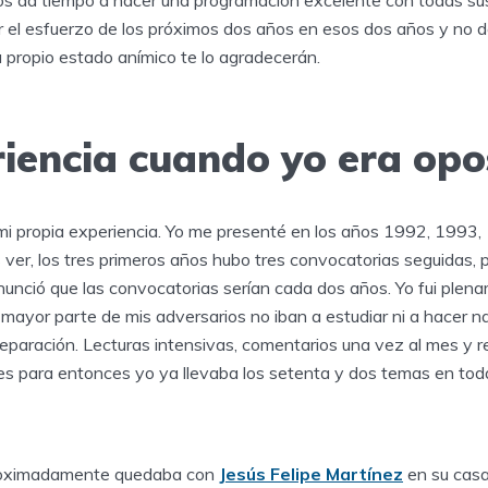
os da tiempo a hacer una programación excelente con todas sus
ir el esfuerzo de los próximos dos años en esos dos años y no d
u propio estado anímico te lo agradecerán.
riencia cuando yo era opo
mi propia experiencia. Yo me presenté en los años 1992, 1993
er, los tres primeros años hubo tres convocatorias seguidas, p
unció que las convocatorias serían cada dos años. Yo fui plen
 mayor parte de mis adversarios no iban a estudiar ni a hacer n
reparación. Lecturas intensivas, comentarios una vez al mes y
es para entonces yo ya llevaba los setenta y dos temas en tod
roximadamente quedaba con
Jesús Felipe Martínez
en su casa