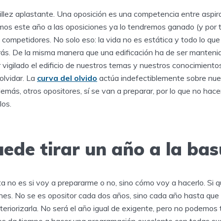
illez aplastante. Una oposición es una competencia entre aspir
os este año a las oposiciones ya lo tendremos ganado (y por t
 competidores. No solo eso: la vida no es estática y todo lo que
rás. De la misma manera que una edificación ha de ser mantenid
r vigilado el edificio de nuestros temas y nuestros conocimient
olvidar. La
curva del olvido
actúa indefectiblemente sobre nue
emás, otros opositores, sí se van a preparar, por lo que no hace
los.
ede tirar un año a la ba
ta no es si voy a prepararme o no, sino cómo voy a hacerlo. Si qu
nes. No se es opositor cada dos años, sino cada año hasta que 
teriorizarla. No será el año igual de exigente, pero no podemos t