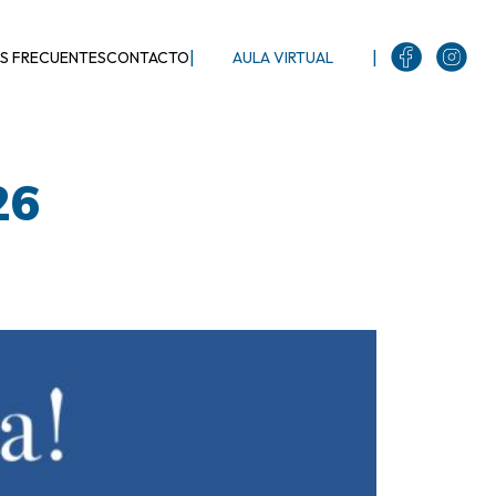
|
|
S FRECUENTES
CONTACTO
AULA VIRTUAL
26