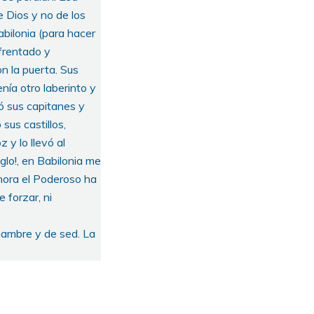
e Dios y no de los
abilonia (para hacer
afrentado y
on la puerta. Sus
enía otro laberinto y
tó sus capitanes y
sus castillos,
 y lo llevó al
iglo!, en Babilonia me
ahora el Poderoso ha
 forzar, ni
hambre y de sed. La