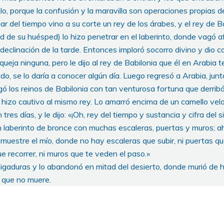
o, porque la confusión y la maravilla son operaciones propias d
r del tiempo vino a su corte un rey de los árabes, y el rey de B
dad de su huésped) lo hizo penetrar en el laberinto, donde vagó 
declinación de la tarde. Entonces imploró socorro divino y dio c
 queja ninguna, pero le dijo al rey de Babilonia que él en Arabia t
ido, se lo daría a conocer algún día. Luego regresó a Arabia, jun
gó los reinos de Babilonia con tan venturosa fortuna que derribó 
hizo cautivo al mismo rey. Lo amarró encima de un camello veloz
tres días, y le dijo: «¡Oh, rey del tiempo y sustancia y cifra del s
un laberinto de bronce con muchas escaleras, puertas y muros; 
 muestre el mío, donde no hay escaleras que subir, ni puertas que
ue recorrer, ni muros que te veden el paso.»
 ligaduras y lo abandonó en mitad del desierto, donde murió de 
l que no muere.