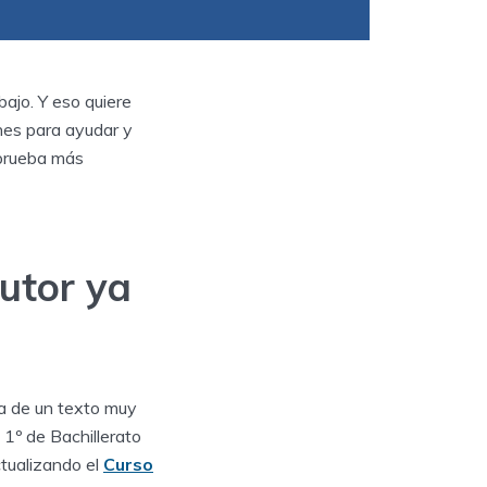
ajo. Y eso quiere
nes para ayudar y
 prueba más
utor ya
ta de un texto muy
 1º de Bachillerato
ctualizando el
Curso