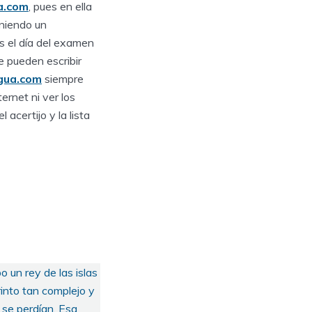
a.com
, pues en ella
oniendo un
s el día del examen
e pueden escribir
gua.com
siempre
ernet ni ver los
acertijo y la lista
 un rey de las islas
into tan complejo y
 se perdían. Esa