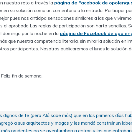
en nuestro reto a través la
página de Facebook de opolengu
en su solución como un comentario a la entrada. Participar p
jor pues nos anticipa sensaciones similares a las que viviremo
el aprobado Las reglas de participación son harto sencillas. S
l domingo por la noche en la
página de Facebook de opolen
 que nuestra competencia literaria, sin mirar la solución en int
ros participantes. Nosotros publicaremos el lunes la solución del 
Feliz fin de semana.
dignos de fe (pero Alá sabe más) que en los primeros días hubo
ngregó a sus arquitectos y magos y les mandó construir un laber
s más prudentes no se aventuraban a entrar, y los que entraban