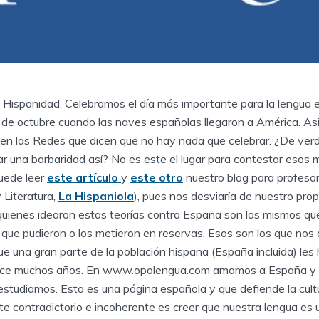
a Hispanidad. Celebramos el día más importante para la lengua 
de octubre cuando las naves españolas llegaron a América. Asi
en las Redes que dicen que no hay nada que celebrar. ¿De ver
 una barbaridad así? No es este el lugar para contestar esos 
puede leer
este artículo
y
este otro
nuestro blog para profeso
 Literatura,
La Hispaniola
), pues nos desviaría de nuestro propó
uienes idearon estas teorías contra España son los mismos que
 que pudieron o los metieron en reservas. Esos son los que nos
que una gran parte de la población hispana (España incluida) le
ace muchos años. En www.opolengua.com amamos a España y
 estudiamos. Esta es una página española y que defiende la cult
e contradictorio e incoherente es creer que nuestra lengua es