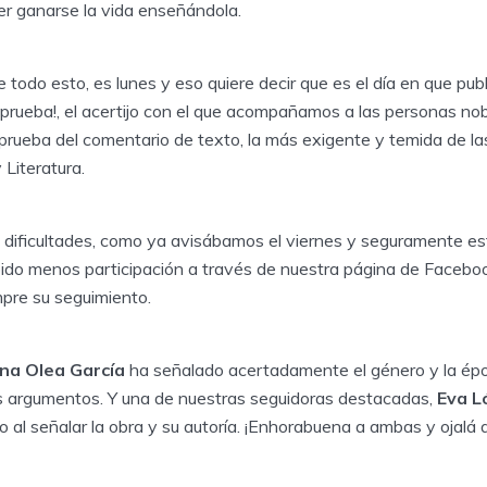
rer ganarse la vida enseñándola.
todo esto, es lunes y eso quiere decir que es el día en que pub
 prueba!, el acertijo con el que acompañamos a las personas no
 prueba del comentario de texto, la más exigente y temida de l
Literatura.
s dificultades, como ya avisábamos el viernes y seguramente est
do menos participación a través de nuestra página de Facebo
re su seguimiento.
ina Olea García
ha señalado acertadamente el género y la ép
os argumentos. Y una de nuestras seguidoras destacadas,
Eva L
 al señalar la obra y su autoría. ¡Enhorabuena a ambas y ojalá 