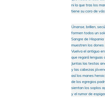
ni la que tras los m
tiene su coro de vás
Únanse, brillen, sec
formen todos un sol
Sangre de Hispania f
muestren los dones p
Vuelva el antiguo en
que regará lenguas 
Juntas las testas an
y las cabezas jóven
así los manes heroic
de los egregios padre
sientan los soplos a
y el rumor de espigas