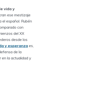
e vida y
ran ese mestizaje
a el español. Rubén
 comparado con
omienzos del XX
rederos desde los
da y esperanza
es,
defensa de la
 en la actualidad y