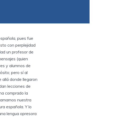
española, pues fue
sto con perplejidad
dad un profesor de
mensajes (quien
res y alumnos de
sito; pero sí al
 allá donde llegaron
 dan lecciones de
s ha comprado la
 amamos nuestra
ura española. Y lo
 una lengua opresora