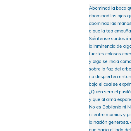
Abominad la boca qu
abominad los ojos q
abominad las manos 
o que la tea empuñan
Siéntense sordos ím
la inminencia de alg
fuertes colosos caen
y algo se inicia com
sobre la faz del orb
no despierten entonc
bajo el cual se expr
¿Quién será el pusil
y que al alma españo
No es Babilonia ni N
ni entre momias y pi
la nación generosa, 
que hacia el lado del