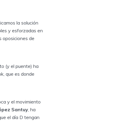
licamos la solución
bles y esforzadas en
as oposiciones de
o (y el puente) ha
ok, que es donde
oca y el movimiento
ópez Santuy
, ha
que el día D tengan