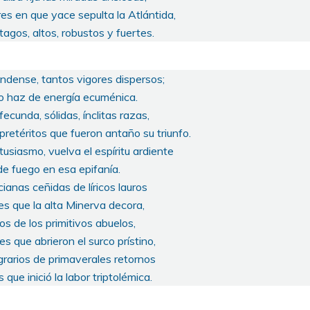
ares en que yace sepulta la Atlántida,
tagos, altos, robustos y fuertes.
úndense, tantos vigores dispersos;
o haz de energía ecuménica.
ecunda, sólidas, ínclitas razas,
retéritos que fueron antaño su triunfo.
tusiasmo, vuelva el espíritu ardiente
de fuego en esa epifanía.
cianas ceñidas de líricos lauros
es que la alta Minerva decora,
os de los primitivos abuelos,
s que abrieron el surco prístino,
grarios de primaverales retornos
 que inició la labor triptolémica.