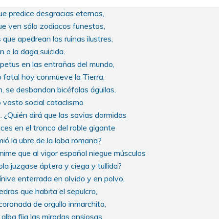
e predice desgracias eternas,
ue ven sólo zodiacos funestos,
que apedrean las ruinas ilustres,
 o la daga suicida.
petus en las entrañas del mundo,
o fatal hoy conmueve la Tierra;
, se desbandan bicéfalas águilas,
o vasto social cataclismo
e. ¿Quién dirá que las savias dormidas
es en el tronco del roble gigante
imió la ubre de la loba romana?
ánime que al vigor español niegue músculos
la juzgase áptera y ciega y tullida?
ínive enterrada en olvido y en polvo,
edras que habita el sepulcro,
coronada de orgullo inmarchito,
 alba fija las miradas ansiosas,