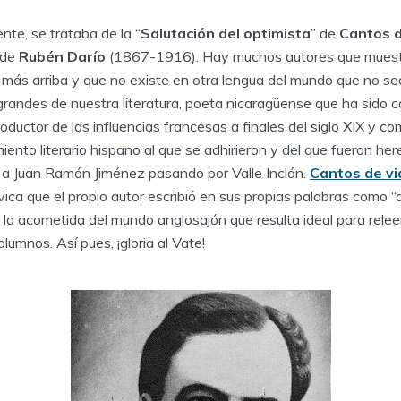
nte, se trataba de la “
Salutación del optimista
” de
Cantos d
 de
Rubén Darío
(1867-1916). Hay muchos autores que muest
más arriba y que no existe en otra lengua del mundo que no se
 grandes de nuestra literatura, poeta nicaragüense que ha sido
oductor de las influencias francesas a finales del siglo XIX y c
nto literario hispano al que se adhirieron y del que fueron he
 Juan Ramón Jiménez pasando por Valle Inclán.
Cantos de vi
ica que el propio autor escribió en sus propias palabras como “
 la acometida del mundo anglosajón que resulta ideal para releer
lumnos. Así pues, ¡gloria al Vate!