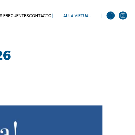
|
|
S FRECUENTES
CONTACTO
AULA VIRTUAL
26