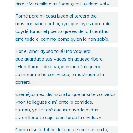
dixe: «Mi casilla e mi fogar çient sueldos val.»
Torné para mi casa luego al terçero día,
mas non vine por Loçoya, que joyas non traía,
coydé tomar el puerto que es de la Fuentfría,
erré todo el camino, como quien lo non sabía.
Por el pinar ayuso fallé una vaquera,
que guardaba sus vacas en aquesa ribera;
«Homíllome», dixe yo, «serrana falaguera,
»o morarme he con vusco, o mostradme la
carrera.»
«Seméjasme», dis’ «sandio, que ansí te convidas;
»non te llegues a mí, ante lo comidas,
»si non, yo te faré que mi cayada midas,
»si en lleno te cojo, bien tarde la olvidas.»
Como dise la fabla, del que de mal nos quita,