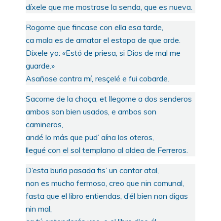
díxele que me mostrase la senda, que es nueva.
Rogome que fincase con ella esa tarde,
ca mala es de amatar el estopa de que arde.
Díxele yo: «Estó de priesa, si Dios de mal me
guarde.»
Asañose contra mí, resçelé e fui cobarde.
Sacome de la choça, et llegome a dos senderos
ambos son bien usados, e ambos son
camineros,
andé lo más que pud’ aína los oteros,
llegué con el sol templano al aldea de Ferreros.
D’esta burla pasada fis’ un cantar atal,
non es mucho fermoso, creo que nin comunal,
fasta que el libro entiendas, d’él bien non digas
nin mal,