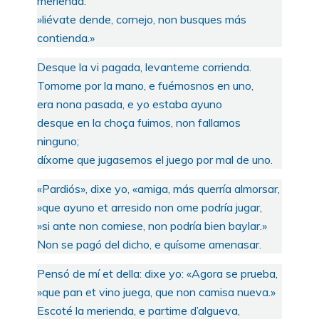
merienda:
»liévate dende, cornejo, non busques más
contienda.»
Desque la vi pagada, levanteme corrienda.
Tomome por la mano, e fuémosnos en uno,
era nona pasada, e yo estaba ayuno
desque en la choça fuimos, non fallamos
ninguno;
díxome que jugasemos el juego por mal de uno.
«Pardiós», dixe yo, «amiga, más querría almorsar,
»que ayuno et arresido non ome podría jugar,
»si ante non comiese, non podría bien baylar.»
Non se pagó del dicho, e quísome amenasar.
Pensó de mí et della: dixe yo: «Agora se prueba,
»que pan et vino juega, que non camisa nueva.»
Escoté la merienda, e partime d’algueva,