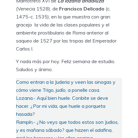
Mamotreto XVI de
La lozana andaluza
(Venecia 1528), de
Francisco Delicado
(c.
1475-c. 1535), en la que muestra con gran
gracejo la vida de las clases populares y el
ambiente prostibulario de Roma anterior al
saqueo de 1527 por las tropas del Emperador
Carlos I.
Y nada más por hoy. Feliz semana de estudio.
Saludos y ánimo.
Como entran a la Juderia y veen las sinogas y
cómo viene Trigo, judío, a ponelle casa.
Lozana.- Aquí bien huele. Conbite se deve
hacer. ¿Por mi vida, que huele a porqueta
hasada?
Rampín.- ¿No veys que todos estos son Judios,
y es mañana sábado? que hazen el adafina,
mirá los braseros y las ollas enzima.