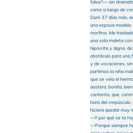
falsa?— sin dramatis
como si luego de co
Duró 37 días más, en
una esposa modelo. 
morfina. Me trasladé
una sola maleta con
hipócrita y digna, di
obstáculo para una f
y de vocaciones, sin
partimos la niña mala
que se veía el herm
austera, bonita, bie
contenta, que, contr
hora del crepúsculo, 
hiciera quedar muy m
—Y por qué se te ha
—Porque siempre has 