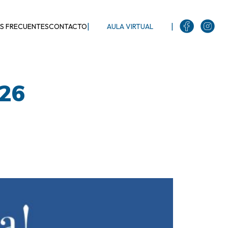
|
|
S FRECUENTES
CONTACTO
AULA VIRTUAL
026