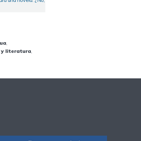
ara una novela. ¿No,
gua
,
y literatura
,