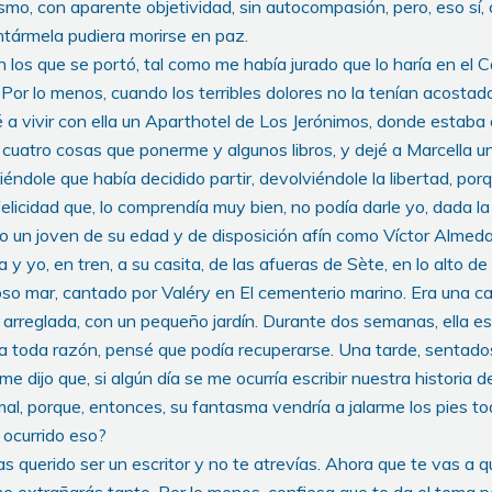
mo, con aparente objetividad, sin autocompasión, pero, eso sí, c
ntármela pudiera morirse en paz.
 los que se portó, tal como me había jurado que lo haría en el C
Por lo menos, cuando los terribles dolores no la tenían acosta
 a vivir con ella un Aparthotel de Los Jerónimos, donde estaba
 cuatro cosas que ponerme y algunos libros, y dejé a Marcella 
ciéndole que había decidido partir, devolviéndole la libertad, por
elicidad que, lo comprendía muy bien, no podía darle yo, dada l
o un joven de su edad y de disposición afín como Víctor Almeda.
 y yo, en tren, a su casita, de las afueras de Sète, en lo alto de
oso mar, cantado por Valéry en El cementerio marino. Era una c
n arreglada, con un pequeño jardín. Durante dos semanas, ella es
a toda razón, pensé que podía recuperarse. Una tarde, sentados e
me dijo que, si algún día se me ocurría escribir nuestra historia 
al, porque, entonces, su fantasma vendría a jalarme los pies to
 ocurrido eso?
querido ser un escritor y no te atrevías. Ahora que te vas a q