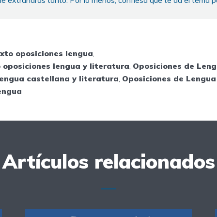
e extrañarás tanto. Por lo menos, confiesa que te da el tema p
xto oposiciones lengua
,
 oposiciones lengua y literatura
,
Oposiciones de Len
engua castellana y literatura
,
Oposiciones de Lengua 
engua
Artículos relacionados