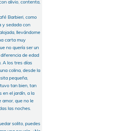
on alivio, contenta,
afé Barbieri, como
da y sedada con
 alojada, llevándome
una carta muy
que no quería ser un
a diferencia de edad
 A los tres días
 una colina, desde la
asita pequeña,
tuvo tan bien, tan
n el jardín, a la
de amor, que no le
das las noches.
uedar solito, puedes