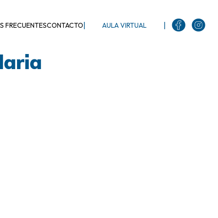
|
|
S FRECUENTES
CONTACTO
AULA VIRTUAL
daria