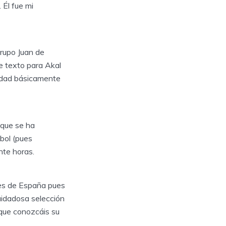
 Él fue mi
grupo Juan de
e texto para Akal
vidad básicamente
 que se ha
bol (pues
nte horas.
res de España pues
uidadosa selección
 que conozcáis su