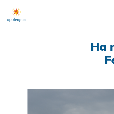
Ha 
F