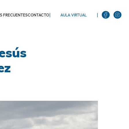
|
|
S FRECUENTES
CONTACTO
AULA VIRTUAL
esús
ez