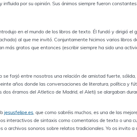
influida por su opinión. Sus ánimos siempre fueron constantes.
trodujo en el mundo de los libros de texto. Él fundó y dirigió el 
chado) al que me invitó. Conjuntamente hicimos varios libros d
an más gratos que entonces (escribir siempre ha sido una acti
 se forjó entre nosotros una relación de amistad fuerte, sólida,
nte años donde las conversaciones de literatura, política y fút
dos éramos del Atletico de Madrid, el Aleti) se alargaban dura
eb
jesusfelipe.es
, que como sabréis muchos, es una de las mejo
cios interactivos de sintaxis como comentarios de texto o una c
 o archivos sonoros sobre relatos tradicionales. Yo os invito a