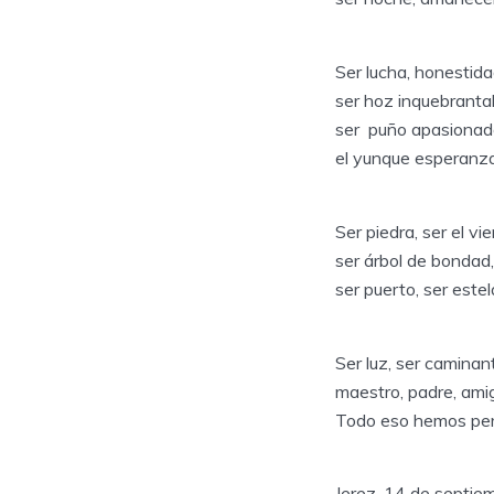
Ser lucha, honestidad
ser hoz inquebrantabl
ser puño apasionado
el yunque esperanz
Ser piedra, ser el vie
ser árbol de bondad
ser puerto, ser estel
Ser luz, ser caminan
maestro, padre, amig
Todo eso hemos per
Jerez, 14 de septi