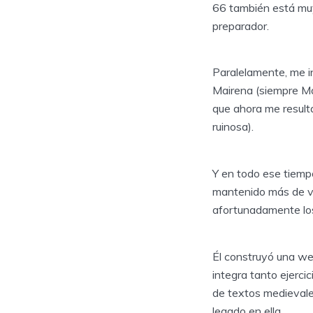
66 también está muy 
preparador.
Paralelamente, me in
Mairena (siempre Ma
que ahora me result
ruinosa).
Y en todo ese tiempo
mantenido más de vei
afortunadamente los 
Él construyó una w
integra tanto ejerci
de textos medievales
legado en ella.