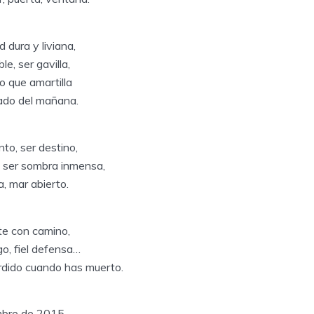
 dura y liviana,
e, ser gavilla,
 que amartilla
ado del mañana.
nto, ser destino,
, ser sombra inmensa,
a, mar abierto.
te con camino,
o, fiel defensa…
dido cuando has muerto.
embre de 2015