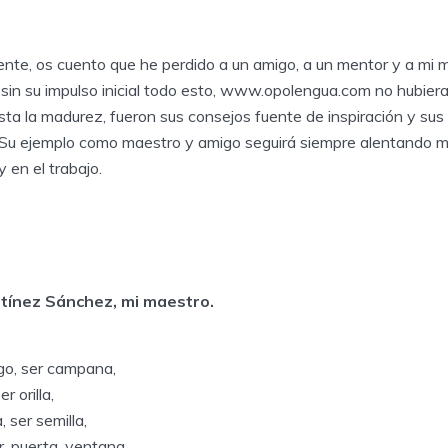
ente, os cuento que he perdido a un amigo, a un mentor y a mi 
sin su impulso inicial todo esto, www.opolengua.com no hubiera 
sta la madurez, fueron sus consejos fuente de inspiración y sus
 Su ejemplo como maestro y amigo seguirá siempre alentando mi 
 y en el trabajo.
rtínez Sánchez, mi maestro.
ego, ser campana,
r orilla,
a, ser semilla,
, puerta, ventana.