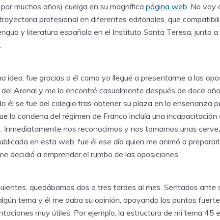
 por muchos años) cuelga en su magnífica
página web
. No voy 
trayectoria profesional en diferentes editoriales, que compatibi
ngua y literatura española en el Instituto Santa Teresa, junto a
.
na idea: fue gracias a él como yo llegué a presentarme a las op
le del Arenal y me lo encontré casualmente después de doce año
o él se fue del colegio tras obtener su plaza en la enseñanza p
ue la condena del régimen de Franco incluía una incapacitación
io). Inmediatamente nos reconocimos y nos tomamos unas cerv
 publicada en esta web, fue él ese día quien me animó a preparar
me decidió a emprender el rumbo de las oposiciones.
guientes, quedábamos dos o tres tardes al mes. Sentados ante s
lgún tema y él me daba su opinión, apoyando los puntos fuertes
ntaciones muy útiles. Por ejemplo, la estructura de mi tema 45 