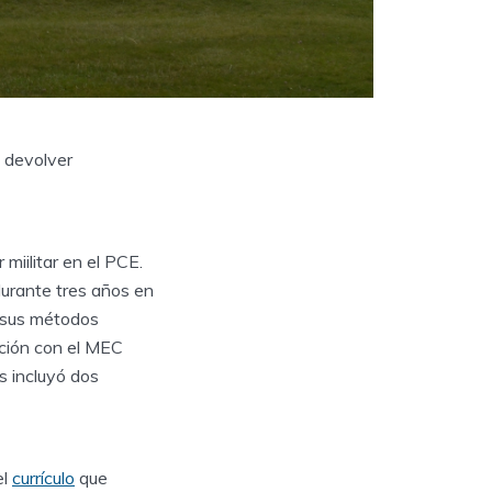
y devolver
 miilitar en el PCE.
durante tres años en
y sus métodos
ción con el MEC
s incluyó dos
el
currículo
que