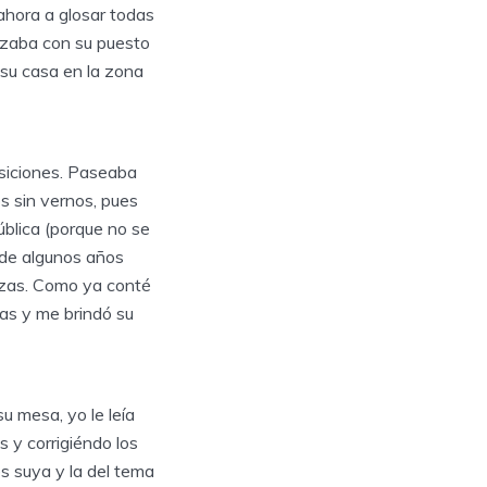
ahora a glosar todas
lizaba con su puesto
 su casa en la zona
osiciones. Paseaba
s sin vernos, pues
ública (porque no se
 de algunos años
ezas. Como ya conté
las y me brindó su
u mesa, yo le leía
 y corrigiéndo los
es suya y la del tema