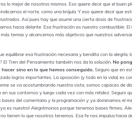
os lo mejor de nosotros mismos. Eso quiere decir que el buen p
 indicarnos el norte, como una brújula. Y eso quiere decir que e
strados. Así pues hay que asumir una cierta dosis de frustraci
rarnos hacia delante. Esa frustración es nuestro combustible. El
al más temas y alcancemos más objetivos que nuestros adversar
 equilibrar esa frustración necesaria y bendita con la alegría, la
? El Tren del Pensamiento también nos da la solución.
No pong
 hacer sino en lo que hemos conseguido.
Seguro que en est
zado logros importantes. La oposición (y todo en la vida) es co
orme se va acostumbrando nuestra vista, somos capaces de dis
ro en sus contornos y luego cada vez con más nitidez. Seguro q
 bases del comentario y la programación y ya dominamos el m
o ya es nuestro! Alegrémonos porque tenemos bases firmes, A
no tienen lo que nosotros tenemos. Esa fe nos impulsa hacia d