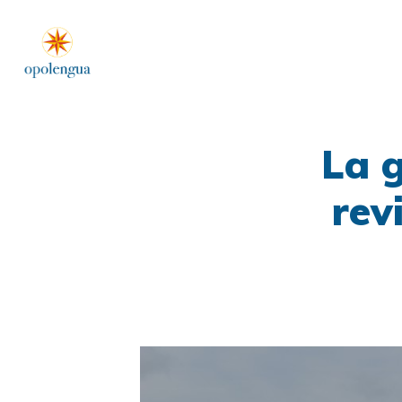
La g
rev