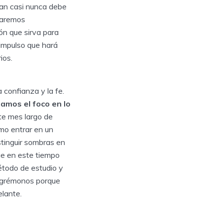
lan casi nunca debe
staremos
ón que sirva para
 impulso que hará
ios.
 confianza y la fe.
amos el foco en lo
e mes largo de
mo entrar en un
tinguir sombras en
ue en este tiempo
étodo de estudio y
legrémonos porque
elante.