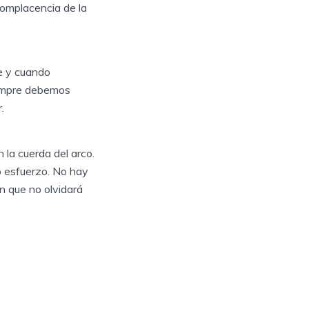
 complacencia de la
re y cuando
iempre debemos
.
la cuerda del arco.
o esfuerzo. No hay
n que no olvidará