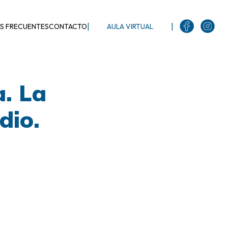
|
|
S FRECUENTES
CONTACTO
AULA VIRTUAL
a. La
dio.