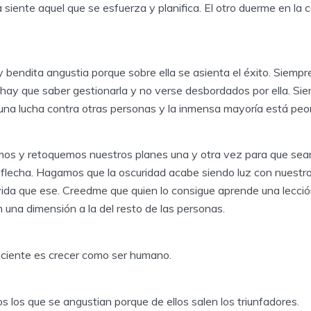
la siente aquel que se esfuerza y planifica. El otro duerme en la
y bendita angustia porque sobre ella se asienta el éxito. Siemp
ay que saber gestionarla y no verse desbordados por ella. S
una lucha contra otras personas y la inmensa mayoría está peor
mos y retoquemos nuestros planes una y otra vez para que sean 
flecha. Hagamos que la oscuridad acabe siendo luz con nuestr
vida que ese. Creedme que quien lo consigue aprende una lecció
 una dimensión a la del resto de las personas.
sciente es crecer como ser humano.
 los que se angustian porque de ellos salen los triunfadores.