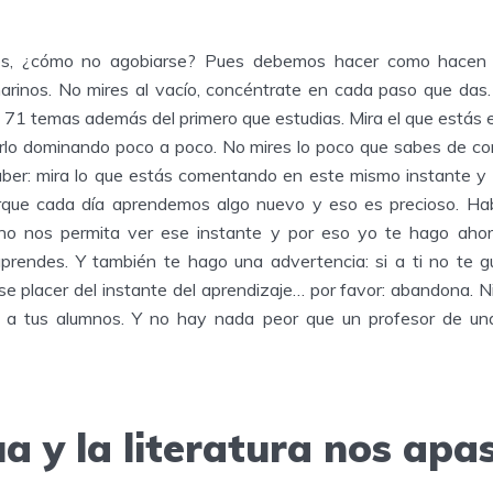
s, ¿cómo no agobiarse? Pues debemos hacer como hacen los
arinos. No mires al vacío, concéntrate en cada paso que das.
 71 temas además del primero que estudias. Mira el que estás e
irlo dominando poco a poco. No mires lo poco que sabes de c
ber: mira lo que estás comentando en este mismo instante y d
orque cada día aprendemos algo nuevo y eso es precioso. Ha
 no nos permita ver ese instante y por eso yo te hago ahor
aprendes. Y también te hago una advertencia: si a ti no te g
 placer del instante del aprendizaje… por favor: abandona. Ni 
s a tus alumnos. Y no hay nada peor que un profesor de un
a y la literatura nos apa