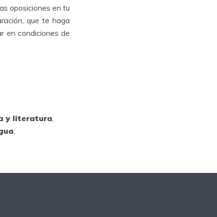
as oposiciones en tu
ración, que te haga
ar en condiciones de
 y literatura
,
ngua
,