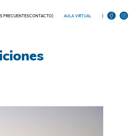
|
|
S FRECUENTES
CONTACTO
AULA VIRTUAL
iciones