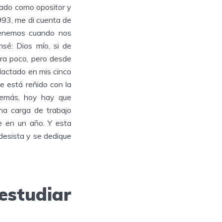
sado como opositor y
993, me di cuenta de
enemos cuando nos
é: Dios mío, si de
ra poco, pero desde
edactado en mis cinco
te está reñido con la
Además, hoy hay que
na carga de trabajo
e en un año. Y esta
desista y se dedique
estudiar