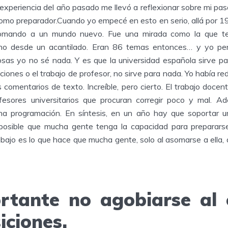
 experiencia del año pasado me llevó a reflexionar sobre mi pa
omo preparador.Cuando yo empecé en esto en serio, allá por 1
omando a un mundo nuevo. Fue una mirada como la que t
o desde un acantilado. Eran 86 temas entonces… y yo pens
sas yo no sé nada. Y es que la universidad española sirve pa
iciones o el trabajo de profesor, no sirve para nada. Yo había r
 comentarios de texto. Increíble, pero cierto. El trabajo docen
fesores universitarios que procuran corregir poco y mal. 
na programación. En síntesis, en un año hay que soportar u
mposible que mucha gente tenga la capacidad para preparars
bajo es lo que hace que mucha gente, solo al asomarse a ella, 
rtante no agobiarse al 
iciones.