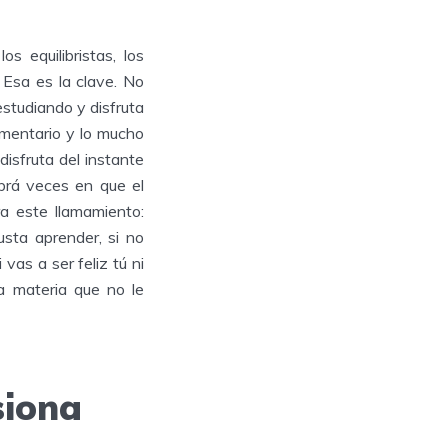
 equilibristas, los
 Esa es la clave. No
studiando y disfruta
omentario y lo mucho
isfruta del instante
brá veces en que el
a este llamamiento:
usta aprender, si no
vas a ser feliz tú ni
a materia que no le
siona