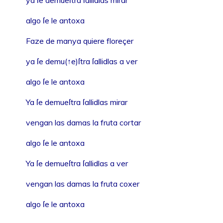
algo ſe le antoxa
Faze de manya quiere floreçer
ya ſe demu(↑e)ſtra ſallidlas a ver
algo ſe le antoxa
Ya ſe demueſtra ſallidlas mirar
vengan las damas la fruta cortar
algo ſe le antoxa
Ya ſe demueſtra ſallidlas a ver
vengan las damas la fruta coxer
algo ſe le antoxa