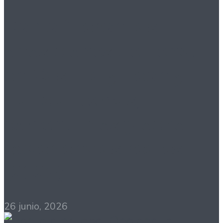
Cómo fueron las
oposiciones de Lengua
en Castilla y León y
Galicia: temas,
comentarios y ocho
experiencias reales
(2026)
26 junio, 2026