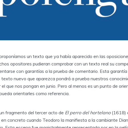
proponíamos un texto que ya había aparecido en las oposicione
chos opositores pudieran comprobar con un texto real su compete
ntarse con garantías a la prueba de comentario. Esta garantía e
 texto nuevo que aparezca pondrá a prueba nuestros conocimi
 el que nos pongan en junio. Pero al menos es un punto de orie
pueda orientarles como referencia.
 un fragmento del tercer acto de
El perro del hortelano
(1618)
n concreto cuando Teodoro la manifiesta a la cambiante Dian
io. Esta escena fue magistralmente representada por en la pel