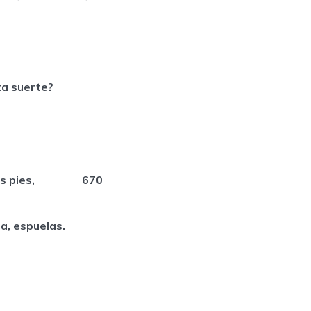
esta suerte?
en los pies, 670
ra, espuelas.