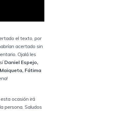
rtado el texto, por
habrían acertado sin
ntario. Ojalá les
sí
Daniel Espejo,
 Maiqueta, Fátima
ena!
esta ocasión irá
ada persona. Saludos