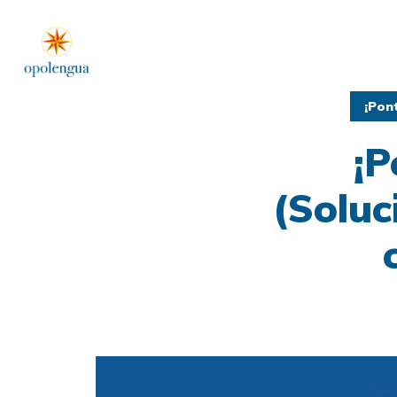
¡Pon
¡P
(Soluc