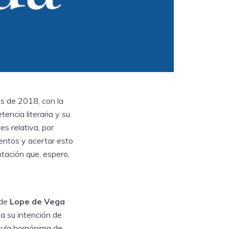
s de 2018, con la
ncia literaria y su
s relativa, por
entos y acertar esto
ntación que, espero,
 de
Lope de Vega
a su intención de
ícula homónima de