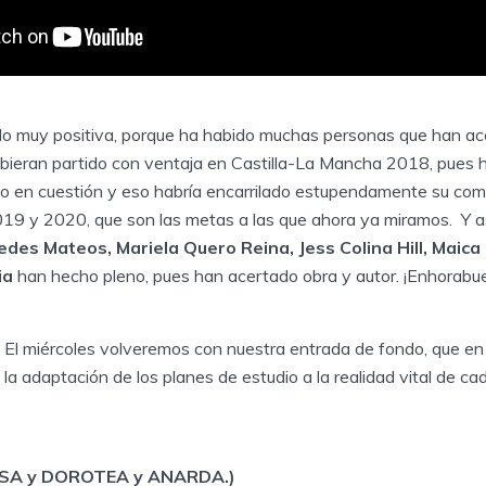
ido muy positiva, porque ha habido muchas personas que han ace
hubieran partido con ventaja en Castilla-La Mancha 2018, pues 
to en cuestión y eso habría encarrilado estupendamente su come
19 y 2020, que son las metas a las que ahora ya miramos. Y a
edes Mateos, Mariela Quero Reina, Jess Colina Hill, Maica
ia
han hecho pleno, pues han acertado obra y autor. ¡Enhorabu
 El miércoles volveremos con nuestra entrada de fondo, que en 
la adaptación de los planes de estudio a la realidad vital de c
DESA y DOROTEA y ANARDA.)