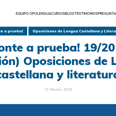
EQUIPO OPOLENGUA
CURSOS
BLOG
TESTIMONIOS
PREGUNTA
te a prueba!
Oposiciones de Lengua Castellana y Liter
onte a prueba! 19/2
ión) Oposiciones de
castellana y literatur
11 febrero, 2019