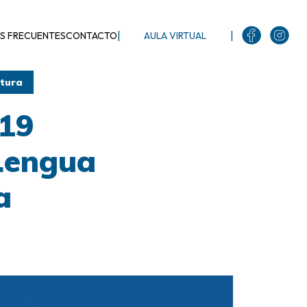
|
|
S FRECUENTES
CONTACTO
AULA VIRTUAL
atura
019
 Lengua
a