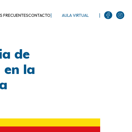
|
|
S FRECUENTES
CONTACTO
AULA VIRTUAL
ia de
 en la
na