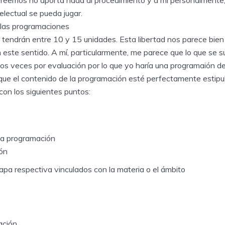
Creemos no aporta nada al procedimiento y a mí personalmente
electual se pueda jugar.
 las programaciones
tendrán entre 10 y 15 unidades. Esta libertad nos parece bien y
 este sentido. A mí, particularmente, me parece que lo que se s
os veces por evaluación por lo que yo haría una programaión de
ue el contenido de la programación esté perfectamente estipu
on los siguientes puntos:
e la programación
ión
tapa respectiva vinculados con la materia o el ámbito
ación