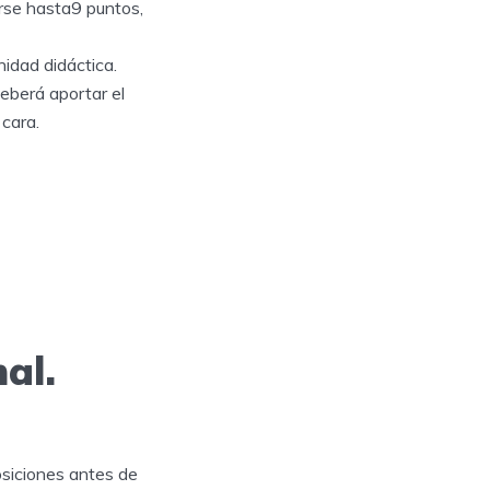
cirse hasta9 puntos,
idad didáctica.
eberá aportar el
 cara.
nal.
posiciones antes de