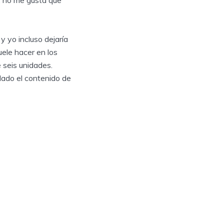
, no me gusta que
 yo incluso dejaría
uele hacer en los
 seis unidades.
lado el contenido de