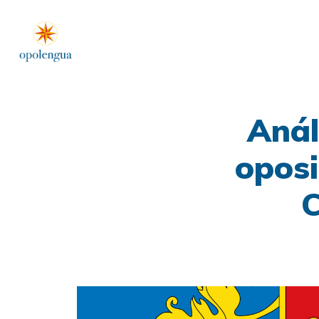
Anál
oposi
C