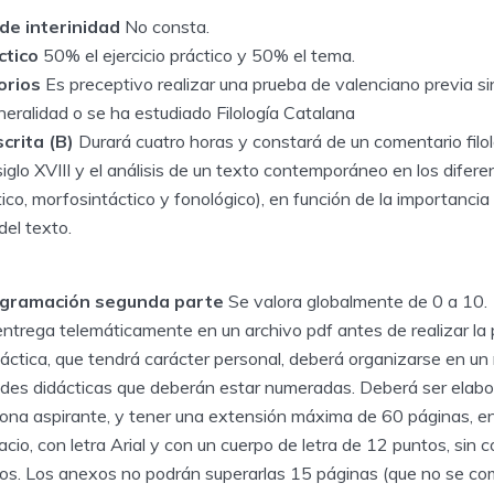
 de interinidad
No consta.
ctico
50% el ejercicio práctico y 50% el tema.
torios
Es preceptivo realizar una prueba de valenciano previa sin
neralidad o se ha estudiado Filología Catalana
crita (B)
Durará cuatro horas y constará de un comentario filoló
 siglo XVIII y el análisis de un texto contemporáneo en los difere
co, morfosintáctico y fonológico), en función de la importanci
del texto.
rogramación segunda parte
Se valora globalmente de 0 a 10.
ntrega telemáticamente en un archivo pdf antes de realizar la 
áctica, que tendrá carácter personal, deberá organizarse en un
des didácticas que deberán estar numeradas. Deberá ser elab
ersona aspirante, y tener una extensión máxima de 60 páginas, 
acio, con letra Arial y con un cuerpo de letra de 12 puntos, sin 
los. Los anexos no podrán superarlas 15 páginas (que no se co