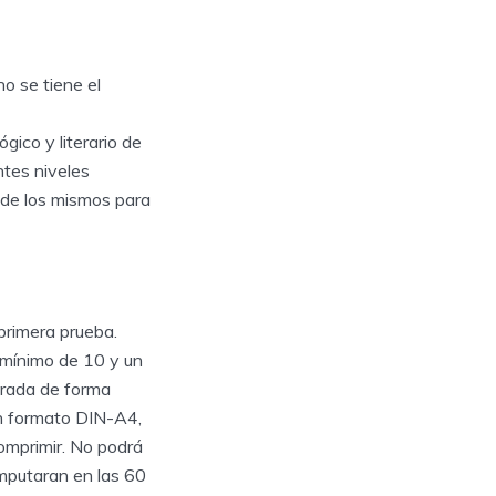
o se tiene el
gico y literario de
ntes niveles
a de los mismos para
primera prueba.
 mínimo de 10 y un
orada de forma
en formato DIN-A4,
comprimir. No podrá
mputaran en las 60