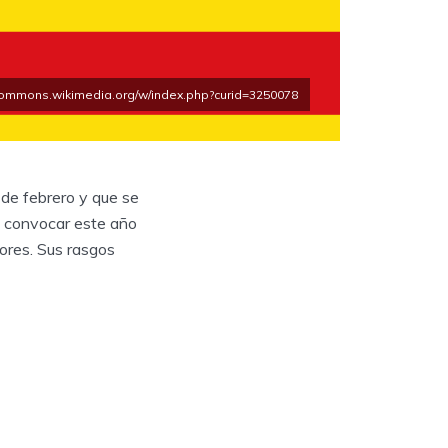
//commons.wikimedia.org/w/index.php?curid=3250078
 de febrero y que se
a convocar este año
ores. Sus rasgos