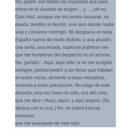
No, padre; son tantos los requisitos que para
entrar en el claustro se exigen… y…, ¡oh no,
Dios mío!, aunque me encuentro inocente, no
puedo, tiemblo al decirlo, vivir sino donde nadie
viva y converse conmigo. Mi desgracia en toda
España suena de modo distinto, y una alusión,
una seña, una mirada, suplicios pudieran ser
que me hundieran del despecho en el abismo.
No, ¡jamás!…Aquí, aquí sólo; si no me acogéis
benigno, piedad pediré a las fieras que habitan
en estos riscos, alimento a estas montañas,
vivienda a estos precipicios. No salgo de este
desierto; una voz hiere mi oído, voz del cielo,
que me dice: «Aquí, aquí», y aquí respiro. (Se
abraza con la cruz.) No, no habrá fuerzas
humanas
que me arranquen de este sitio.