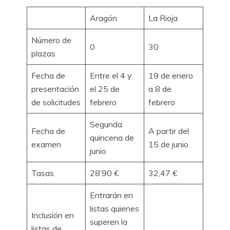
Aragón
La Rioja
Número de
0
30
plazas
Fecha de
Entre el 4 y
19 de enero
presentación
el 25 de
a 8 de
de solicitudes
febrero
febrero
Segunda
Fecha de
A partir del
quincena de
examen
15 de junio
junio
Tasas
28’90 €
32,47 €
Entrarán en
listas quienes
Inclusión en
superen la
listas de