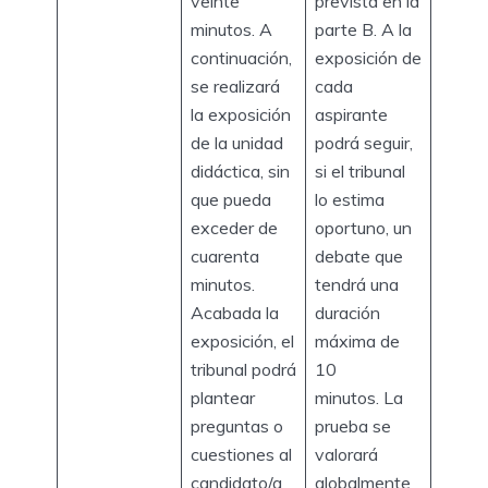
veinte
prevista en la
minutos. A
parte B. A la
continuación,
exposición de
se realizará
cada
la exposición
aspirante
de la unidad
podrá seguir,
didáctica, sin
si el tribunal
que pueda
lo estima
exceder de
oportuno, un
cuarenta
debate que
minutos.
tendrá una
Acabada la
duración
exposición, el
máxima de
tribunal podrá
10
plantear
minutos. La
preguntas o
prueba se
cuestiones al
valorará
candidato/a
globalmente