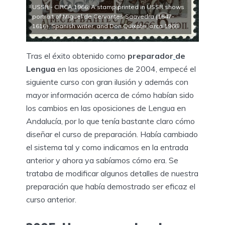
USSR - CIRCA 1966: A stamp printed in USSR shows
portrait of Miguel de Cervantes Saavedra (1547-
1616), Spanish writer, and Don Quixote, circa 1966
Tras el éxito obtenido como
preparador
de
Lengua
en las oposiciones de 2004, empecé el
siguiente curso con gran ilusión y además con
mayor información acerca de cómo habían sido
los cambios en las oposiciones de Lengua en
Andalucía, por lo que tenía bastante claro cómo
diseñar el curso de preparación. Había cambiado
el sistema tal y como indicamos en la entrada
anterior y ahora ya sabíamos cómo era. Se
trataba de modificar algunos detalles de nuestra
preparación que había demostrado ser eficaz el
curso anterior.