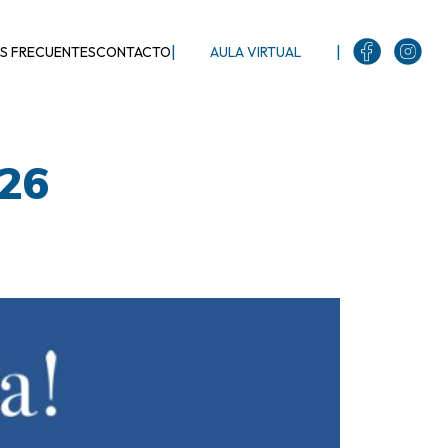
|
|
S FRECUENTES
CONTACTO
AULA VIRTUAL
026