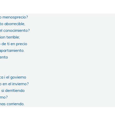
to menosprecio?
to aborrecible,
 el conocimiento?
on terrible;
 de ti en precio
 apartamiento.
uento
a i el govierno
 en el invierno?
 si derritiendo
erno?
imas corriendo.