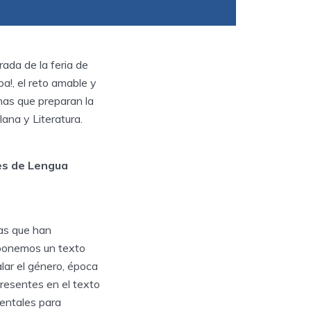
ada de la feria de
ba!, el reto amable y
as que preparan la
ana y Literatura.
es de Lengua
as que han
oponemos un texto
ar el género, época
presentes en el texto
mentales para