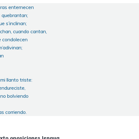
edras enternecen
la quebrantan;
e s’inclinan;
uchan, cuando cantan,
e condolecen
m’adivinan;
an
i llanto triste:
endureciste,
a no bolviendo
mas corriendo.
xto oposiciones lengua
,