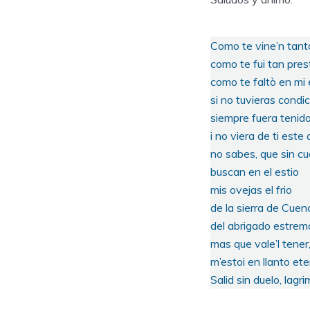
Como te vine’n tan
como te fui tan pres
como te faltò en mi
si no tuvieras condici
siempre fuera tenido
i no viera de ti este
no sabes, que sin c
buscan en el estio
mis ovejas el frio
de la sierra de Cuenc
del abrigado estremo
mas que vale’l tener,
m’estoi en llanto et
Salid sin duelo, lagr