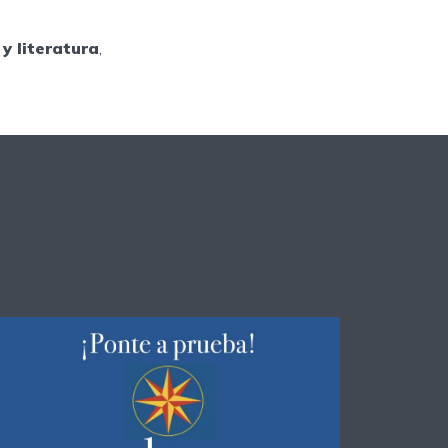
y literatura
,