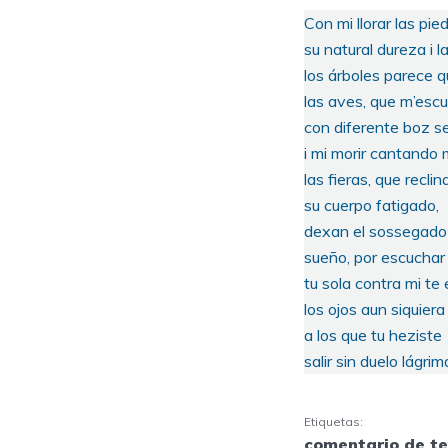
Con mi llorar las pi
su natural dureza i 
los árboles parece qu
las aves, que m’esc
con diferente boz s
i mi morir cantando 
las fieras, que reclin
su cuerpo fatigado,
dexan el sossegado
sueño, por escuchar m
tu sola contra mi te 
los ojos aun siquier
a los que tu heziste
salir sin duelo lágri
Etiquetas:
comentario de te