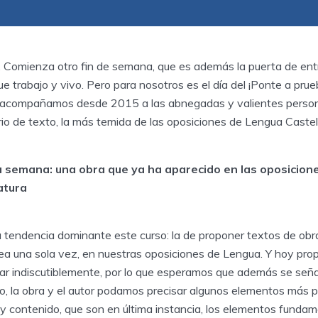
Comienza otro fin de semana, que es además la puerta de entr
ue trabajo y vivo. Pero para nosotros es el día del ¡Ponte a prue
e acompañamos desde 2015 a las abnegadas y valientes person
o de texto, la más temida de las oposiciones de Lengua Castell
a semana: una obra que ya ha aparecido en las oposicion
atura
 tendencia dominante este curso: la de proponer textos de obr
ea una sola vez, en nuestras oposiciones de Lengua. Y hoy pr
 indiscutiblemente, por lo que esperamos que además se señal
io, la obra y el autor podamos precisar algunos elementos más 
 y contenido, que son en última instancia, los elementos funda