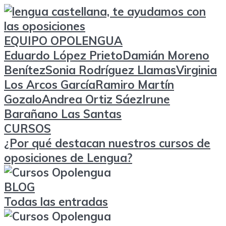
EQUIPO OPOLENGUA
Eduardo López Prieto
Damián Moreno
Benítez
Sonia Rodríguez Llamas
Virginia
Los Arcos García
Ramiro Martín
Gozalo
Andrea Ortiz Sáez
Irune
Barañano Las Santas
CURSOS
¿Por qué destacan nuestros cursos de
oposiciones de Lengua?
BLOG
Todas las entradas