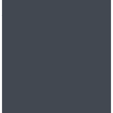
Aplicar las
enseñanzas de la
psiquiatra Marian
Rojas a las
oposiciones (6):
alcanzar el estado de
flujo preparando
oposiciones