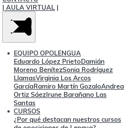
|
AULA VIRTUAL
|
EQUIPO OPOLENGUA
Eduardo López Prieto
Damián
Moreno Benítez
Sonia Rodríguez
Llamas
Virginia Los Arcos
García
Ramiro Martín Gozalo
Andrea
Ortiz Sáez
Irune Barañano Las
Santas
CURSOS
¿Por qué destacan nuestros cursos
de oposiciones de Lengua?