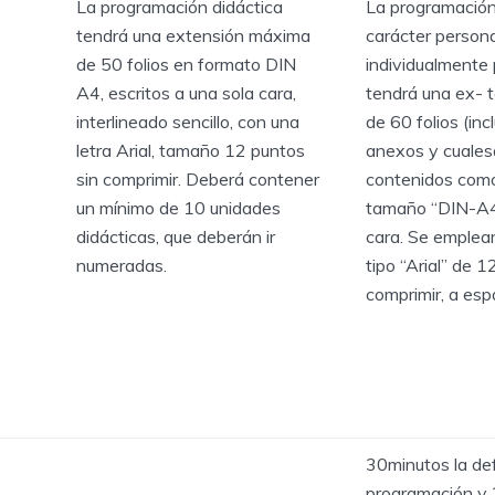
La programación didáctica
La programación
tendrá una extensión máxima
carácter persona
de 50 folios en formato DIN
individualmente 
A4, escritos a una sola cara,
tendrá una ex- 
interlineado sencillo, con una
de 60 folios (inc
letra Arial, tamaño 12 puntos
anexos y cuales
sin comprimir. Deberá contener
contenidos como 
un mínimo de 10 unidades
tamaño “DIN-A4”
didácticas, que deberán ir
cara. Se emplear
numeradas.
tipo “Arial” de 1
comprimir, a espa
30minutos la de
programación y 