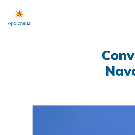
Conv
Nava