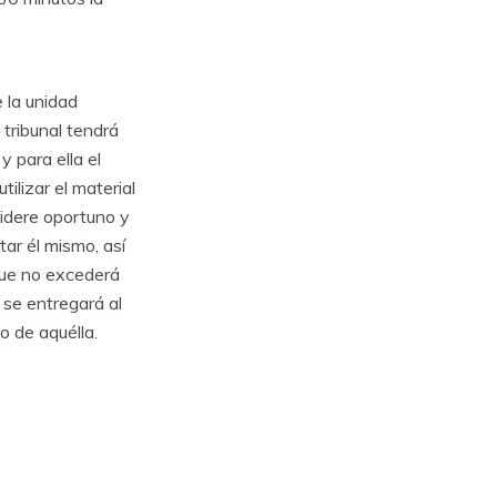
 la unidad
 tribunal tendrá
y para ella el
tilizar el material
sidere oportuno y
ar él mismo, así
ue no excederá
 se entregará al
no de aquélla.