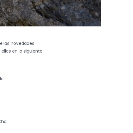
 ellas novedades
llas en la siguiente
do.
cha