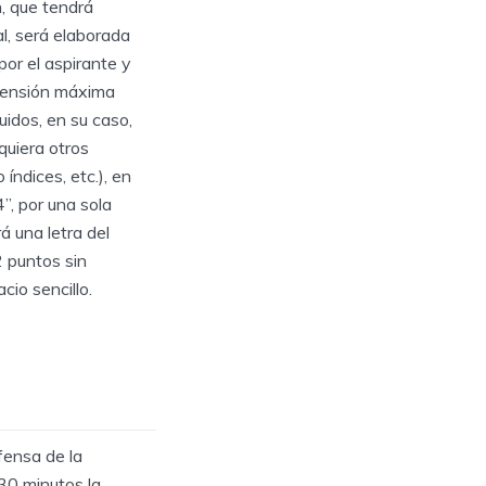
, que tendrá
l, será elaborada
por el aspirante y
tensión máxima
luidos, en su caso,
quiera otros
índices, etc.), en
, por una sola
á una letra del
2 puntos sin
cio sencillo.
fensa de la
30 minutos la