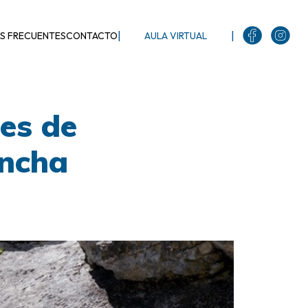
|
|
S FRECUENTES
CONTACTO
AULA VIRTUAL
es de
ancha