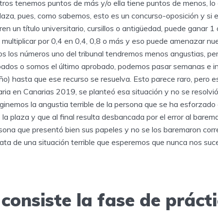
ros tenemos puntos de más y/o ella tiene puntos de menos, lo
aza, pues, como sabemos, esto es un concurso-oposición y si 
ren un título universitario, cursillos o antigüedad, puede ganar 1
 multiplicar por 0,4 en 0,4, 0,8 o más y eso puede amenazar nue
s los números uno del tribunal tendremos menos angustias, pe
robados o somos el último aprobado, podemos pasar semanas e 
) hasta que ese recurso se resuelva. Esto parece raro, pero es 
aria en Canarias 2019, se planteó esa situación y no se resolvi
inemos la angustia terrible de la persona que se ha esforzad
la plaza y que al final resulta desbancada por el error al barem
sona que presentó bien sus papeles y no se los baremaron cor
 trata de una situación terrible que esperemos que nunca nos suc
consiste la fase de práct