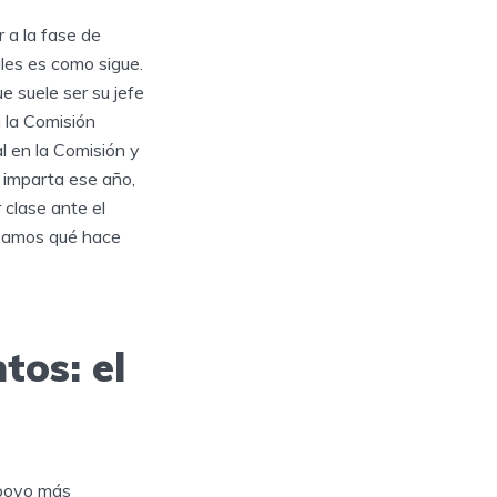
 a la fase de
les es como sigue.
e suele ser su jefe
n la Comisión
l en la Comisión y
 imparta ese año,
 clase ante el
 Veamos qué hace
tos: el
apoyo más