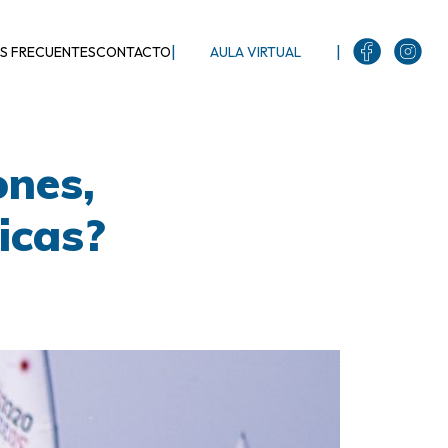
|
|
S FRECUENTES
CONTACTO
AULA VIRTUAL
ones,
icas?