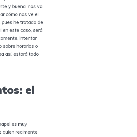
ente y buena, nos va
tar cómo nos ve el
, pues he tratado de
l en este caso, será
icamente, intentar
o sobre horarios o
ea así, estará todo
tos: el
 papel es muy
ez quien realmente