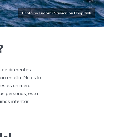
Photo by Ludomił Sawicki on Unsplash
?
n de diferentes
a en ella. No es lo
ones es un mero
nas personas, esta
amos intentar
.