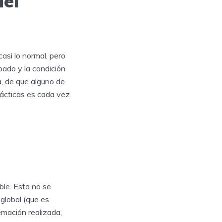
del
asi lo normal, pero
bado y la condición
ta, de que alguno de
prácticas es cada vez
le. Esta no se
global (que es
mación realizada,