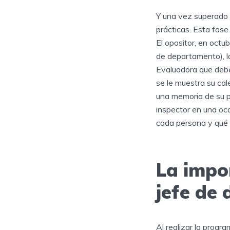
Y una vez superado e
prácticas. Esta fas
El opositor, en octu
de departamento), la
Evaluadora que debe
se le muestra su ca
una memoria de su pr
inspector en una oca
cada persona y qué 
La impor
jefe de
Al realizar la prog