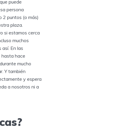
 que puede
esa persona
 o 2 puntos (o más)
stra plaza.
ro si estamos cerca
incluso muchos
así. En las
ó hasta hace
o durante mucho
ar. Y también
rectamente y espera
eda a nosotros ni a
icas?