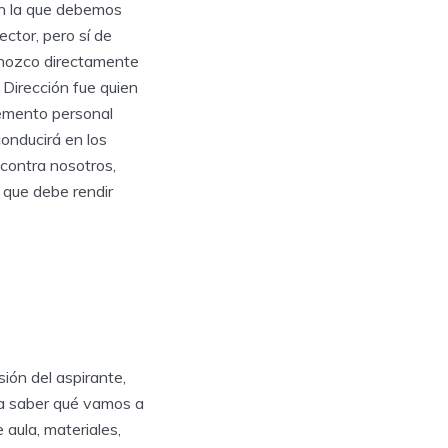
on la que debemos
ector, pero sí de
onozco directamente
 Dirección fue quien
lemento personal
conducirá en los
 contra nosotros,
s que debe rendir
sión del aspirante,
era saber qué vamos a
aula, materiales,