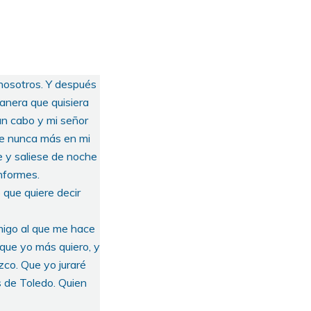
 nosotros. Y después
anera que quisiera
un cabo y mi señor
 de nunca más en mi
e y saliese de noche
nformes.
 que quiere decir
migo al que me hace
que yo más quiero, y
co. Que yo juraré
s de Toledo. Quien