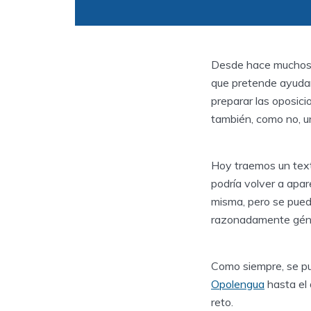
Desde hace muchos a
que pretende ayudar 
preparar las oposici
también, como no, un
Hoy traemos un text
podría volver a apar
misma, pero se pued
razonadamente géner
Como siempre, se pue
Opolengua
hasta el 
reto.