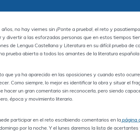
ños, no hay viernes sin ¡Ponte a prueba!, el reto y pasatiempo
y divertir a las esforzadas personas que en estos tiempos tien
ones de Lengua Castellana y Literatura en su difícil prueba de c
a prueba abierta a todos los amantes de la literatura española y
o que ya ha aparecido en las oposiciones y cuando esto ocurre,
ecer. Como siempre, lo mejor es identificar la obra y situar el f
e hacer un gran comentario sin reconocerla, pero siendo capac
o, época y movimiento literario.
de participar en el reto escribiendo comentarios en la
página 
domingo por la noche. Y el lunes daremos la lista de acertantes y