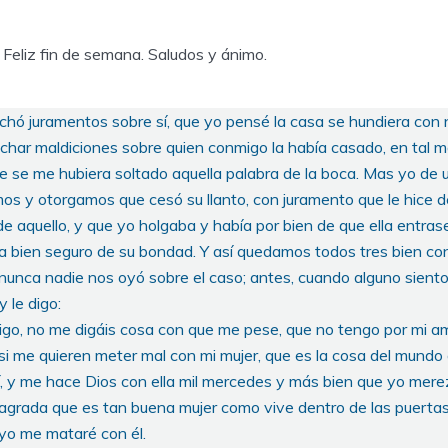
 Feliz fin de semana. Saludos y ánimo.
chó juramentos sobre sí, que yo pensé la casa se hundiera con
echar maldiciones sobre quien conmigo la había casado, en tal m
e se me hubiera soltado aquella palabra de la boca. Mas yo de 
jimos y otorgamos que cesó su llanto, con juramento que le hice
e aquello, y que yo holgaba y había por bien de que ella entras
ba bien seguro de su bondad. Y así quedamos todos tres bien co
nunca nadie nos oyó sobre el caso; antes, cuando alguno siento
y le digo:
amigo, no me digáis cosa con que me pese, que no tengo por mi a
i me quieren meter mal con mi mujer, que es la cosa del mundo 
, y me hace Dios con ella mil mercedes y más bien que yo merez
sagrada que es tan buena mujer como vive dentro de las puerta
 yo me mataré con él.