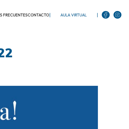
|
|
S FRECUENTES
CONTACTO
AULA VIRTUAL
022