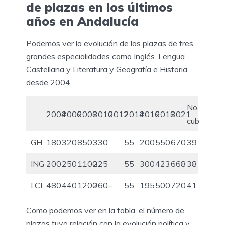
de plazas en los últimos
años en Andalucía
Podemos ver la evolución de las plazas de tres
grandes especialidades como Inglés. Lengua
Castellana y Literatura y Geografía e Historia
desde 2004
No
2004
2006
2008
2010
2012
2014
2016
2018
2021
cubierta
GH
180
320
850
330
55
200
550
670
39
ING
200
250
1100
225
55
300
423
668
38
LCL
480
440
1200
260
–
55
195
500
720
41
Como podemos ver en la tabla, el número de
plazas tuvo relación con la evolución política y