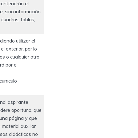
contendrán el
e, sino información
 cuadros, tablas,
iendo utilizar el
l exterior, por lo
es o cualquier otro
rá por el
urrículo
nal aspirante
nsidere oportuno, que
 una página y que
 material auxiliar
rsos didácticos no