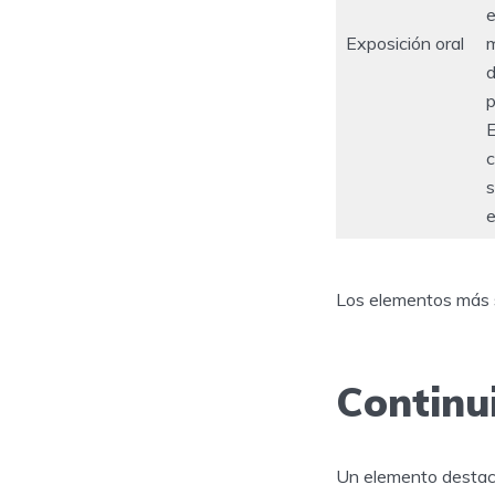
e
Exposición oral
m
d
p
E
c
s
e
Los elementos más s
Continui
Un elemento destacab