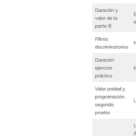
Duración y
E
valor de la
m
parte B
Filtros
N
discriminatorios
Duración
ejercicio
M
práctico
Valor unidad y
programación
L
segunda
prueba
L
A