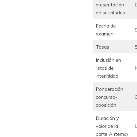
presentación
D
de solicitudes
Fecha de
S
examen
Tasas
Inclusión en
listas de
N
interinidad
Ponderación
concurso-
oposición
Duración y
valor de la
U
parte A (tema)