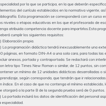
specialidad por la que se participa, en la que deberán especific
lementos del currículo establecidos en la normativa vigente, as
ibliografía. Esta programación se corresponderá con un curso e
os niveles o etapas educativas en los que el profesorado de es
enga atribuida competencia docente para impartirlos.Esta prog
eberá cumplir los siguientes requisitos:
) Elaboración propia.
) La programación didáctica tendrá inexcusablemente una ext
0 páginas, en formato DIN-A4 a una sola cara, para todas las e
ncluir anexos, portada y contraportada. Se redactará con interli
on letra tipo Times New Roman o similar, de 12 puntos, sin com
ontener un mínimo de 12 unidades didácticas desarrolladas o s
prendizaje, según corresponda, que tendrán que ir relacionada
n índice. En el caso de que no contenga el mínimo establecido, 
e otorgará a la parte B de la segunda prueba será de 0 puntos.
) La portada incluirá los datos de identificación del personal asp
a especialidad.