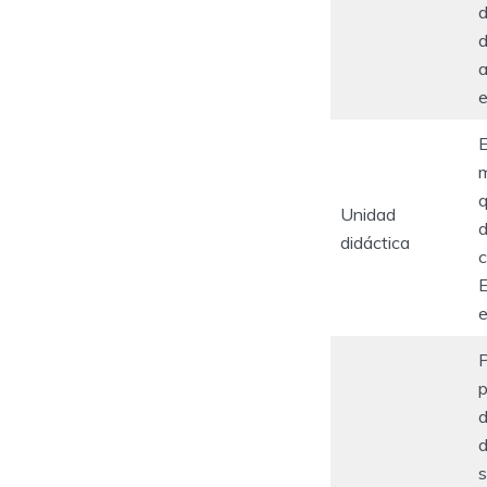
d
d
a
e
E
m
q
Unidad
d
didáctica
c
E
e
P
p
d
d
s