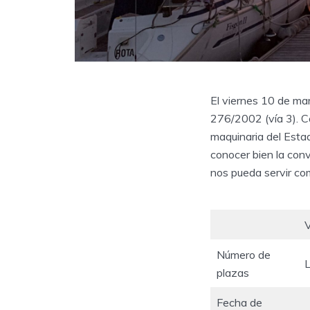
El viernes 10 de mar
276/2002 (vía 3). C
maquinaria del Estad
conocer bien la con
nos pueda servir c
V
Número de
plazas
Fecha de