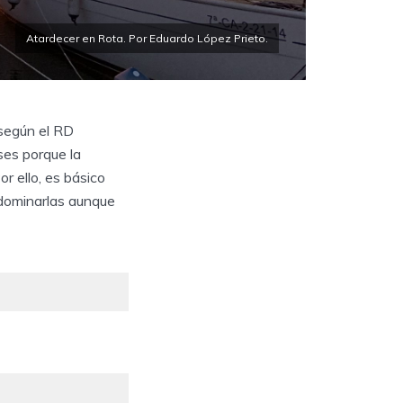
Atardecer en Rota. Por Eduardo López Prieto.
 según el RD
ses porque la
r ello, es básico
 dominarlas aunque