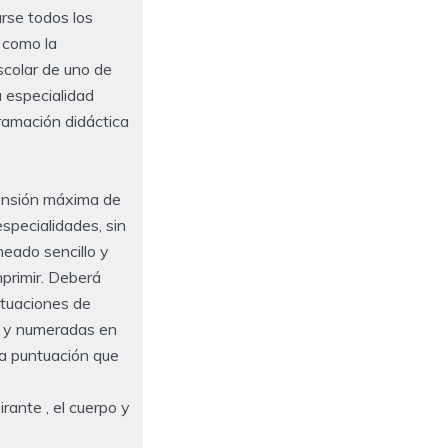
arse todos los
í como la
scolar de uno de
a especialidad
ramación didáctica
ensión máxima de
specialidades, sin
neado sencillo y
primir. Deberá
ituaciones de
s y numeradas en
la puntuación que
irante , el cuerpo y