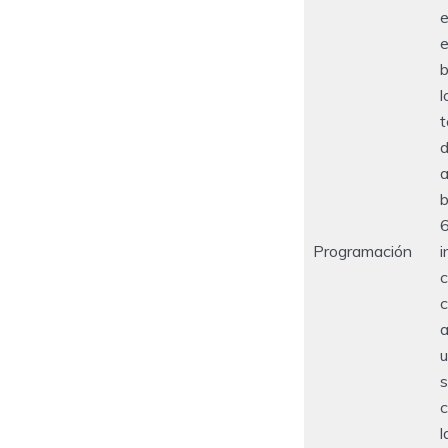
e
e
b
l
t
d
a
b
6
Programación
i
c
c
a
u
s
c
l