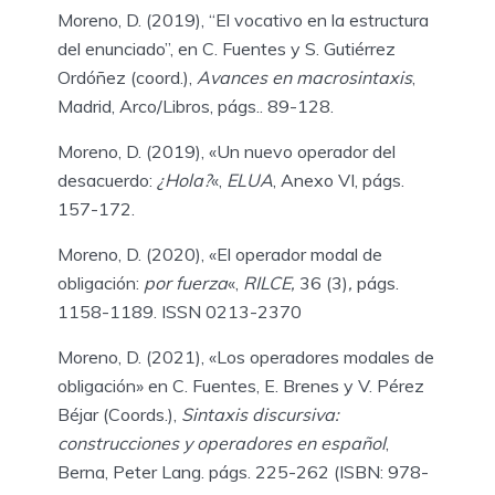
Moreno, D. (2019), “El vocativo en la estructura
del enunciado”, en C. Fuentes y S. Gutiérrez
Ordóñez (coord.),
Avances en macrosintaxis
,
Madrid, Arco/Libros, págs.. 89-128.
Moreno, D. (2019), «Un nuevo operador del
desacuerdo:
¿Hola?
«,
ELUA
, Anexo VI, págs.
157-172.
Moreno, D. (2020), «El operador modal de
obligación:
por fuerza
«,
RILCE,
36 (3)
,
págs.
1158-1189. ISSN 0213-2370
Moreno, D. (2021), «Los operadores modales de
obligación» en C. Fuentes, E. Brenes y V. Pérez
Béjar (Coords.),
Sintaxis discursiva:
construcciones y operadores en español
,
Berna, Peter Lang. págs. 225-262 (ISBN: 978-